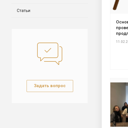
Статьи
Осно
прове
продл
11.02.
Задать вопрос