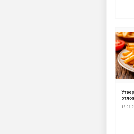
Утве
отлож
13.01.