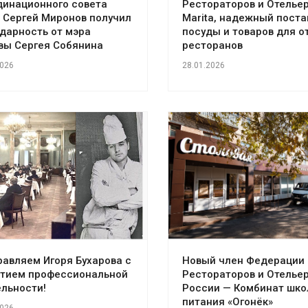
динационного совета
Рестораторов и Отелье
 Сергей Миронов получил
Marita, надежный пост
дарность от мэра
посуды и товаров для о
вы Сергея Собянина
ресторанов
2026
28.01.2026
авляем Игоря Бухарова с
Новый член Федерации
етием профессиональной
Рестораторов и Отелье
льности!
России — Комбинат шко
питания «Огонёк»
2026