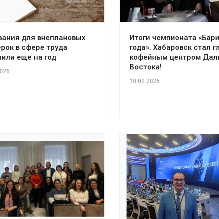
вания для внеплановых
Итоги чемпионата «Бар
рок в сфере труда
года». Хабаровск стал г
или еще на год
кофейным центром Дал
Востока!
2026
10.02.2026