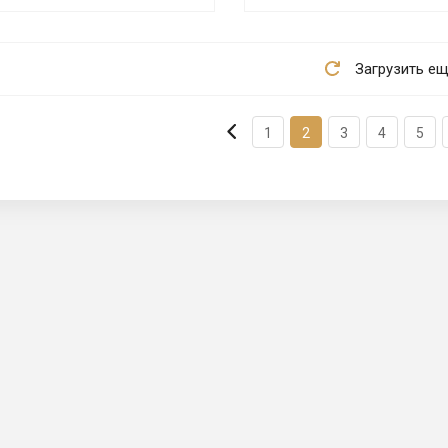
Загрузить е
1
2
3
4
5