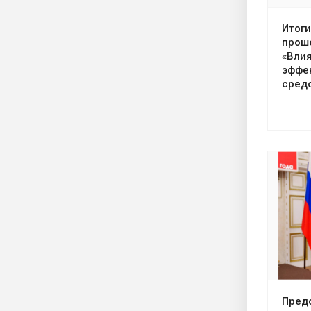
Итоги
прош
«Вли
эффе
сред
Пред