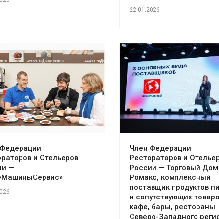
22.01.2026
 Федерации
Член Федерации
ораторов и Отельеров
Рестораторов и Отелье
ии —
России — Торговый Дом
еМашиныСервис»
Ромакс, комплексный
поставщик продуктов п
2026
и сопутствующих товаро
кафе, бары, рестораны
Северо-Западного реги