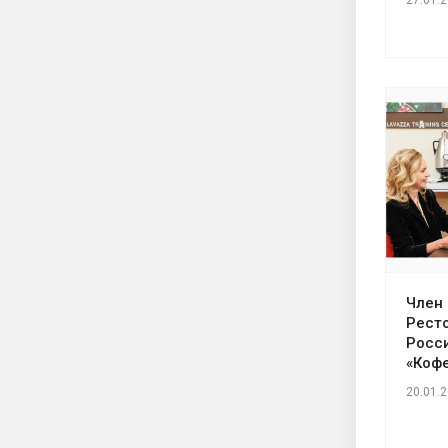
Член
Рест
Росс
«Коф
20.01.