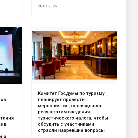
20.01.2026
Комитет Госдумы по туризму
ров
планирует провести
мероприятие, посвященное
результатам введения
итания
туристического налога, чтобы
в в
обсудить с участниками
отрасли назревшие вопросы
она