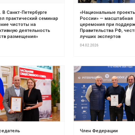
. В Санкт-Петербурге
«Национальные проект
ел практический семинар
России» — масштабная
яние чистоты на
церемония при поддер
ктивную деятельность
Правительства РФ, чест
ств размещения»
лучших экспертов
04.02.2026
седатель
Член Федерации