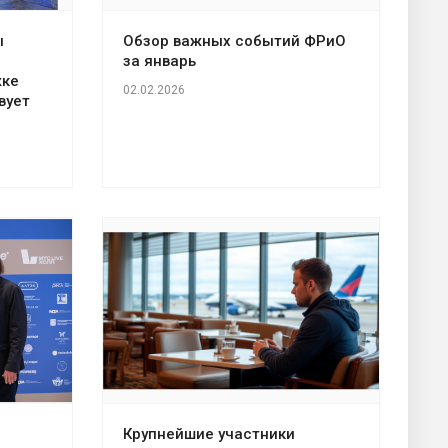
ы
Обзор важных событий ФРиО
за январь
жке
02.02.2026
вует
Крупнейшие участники