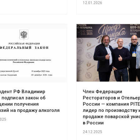
12.01.2026
идент РФ Владимир
Член Федерации
 подписал закон об
Рестораторов и Отелье
щении получения
России — компания PIT
зий на продажу алкоголя
лидер по производству 
продаже поварской ун
2025
в России
24.12.2025