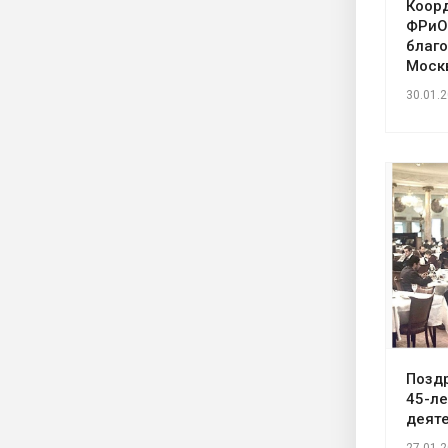
Коор
ФРиО
благо
Моск
30.01.
Поздр
45-л
деяте
27.01.