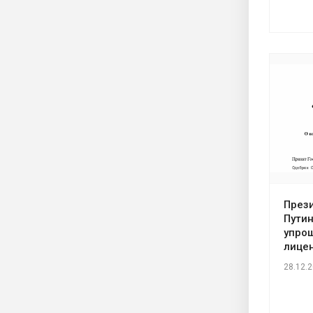
През
Путин
упро
лицен
28.12.