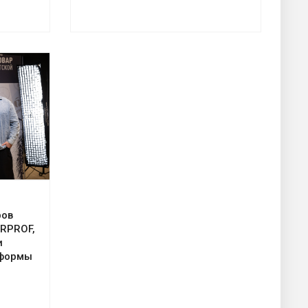
ров
ERPROF,
и
иформы