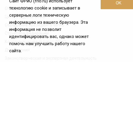
Сайт ФРиО (frio.ru) использует
OK
технологию cookie и записывает в
О Федерации
серверные логи техническую
Цели и задачи ФРиО
информацию из вашего браузера. Эта
Обращение президента ФРиО
информация не позволит
Структура федерации
идентифицировать вас, однако может
Координационный совет ФРиО
помочь нам улучшить работу нашего
Достижения
сайта.
Законотворческая и экспертная деятельность
Партнёры ФРиО
Реквизиты
Проекты
Союз управляющих ресторанами
Союз специалистов служб хаускипинга
СПК в сфере гостеприимства
Центр оценки квалификации
Азбука чистоты