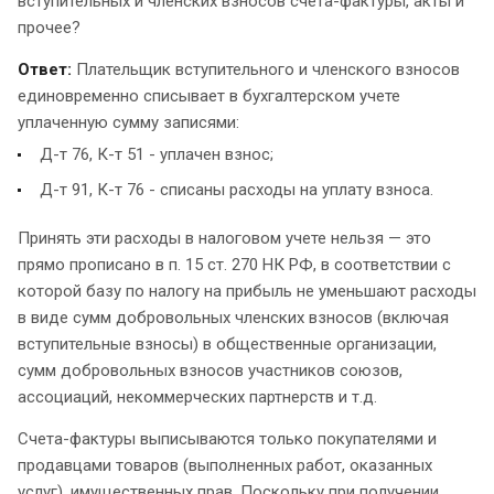
вступительных и членских взносов счета-фактуры, акты и
прочее?
Ответ:
Плательщик вступительного и членского взносов
единовременно списывает в бухгалтерском учете
уплаченную сумму записями:
Д-т 76, К-т 51 - уплачен взнос;
Д-т 91, К-т 76 - списаны расходы на уплату взноса.
Принять эти расходы в налоговом учете нельзя — это
прямо прописано в п. 15 ст. 270 НК РФ, в соответствии с
которой базу по налогу на прибыль не уменьшают расходы
в виде сумм добровольных членских взносов (включая
вступительные взносы) в общественные организации,
сумм добровольных взносов участников союзов,
ассоциаций, некоммерческих партнерств и т.д.
Счета-фактуры выписываются только покупателями и
продавцами товаров (выполненных работ, оказанных
услуг), имущественных прав. Поскольку при получении