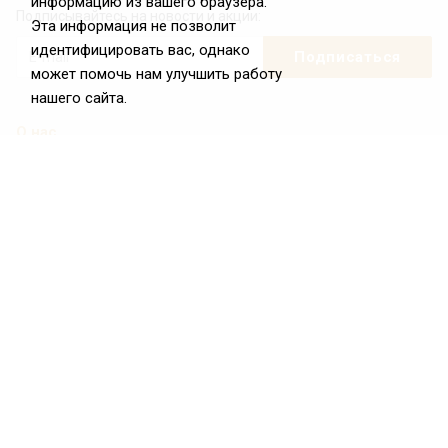
информацию из вашего браузера.
Подписывайтесь на новости и акции:
Эта информация не позволит
идентифицировать вас, однако
может помочь нам улучшить работу
нашего сайта.
О нас
О Федерации
Цели и задачи ФРиО
Обращение президента ФРиО
Структура федерации
Координационный совет ФРиО
Достижения
Законотворческая и экспертная деятельность
Партнёры ФРиО
Реквизиты
Проекты