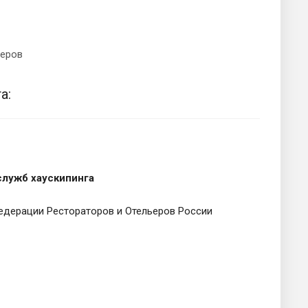
перов
а:
служб хаускипинга
едерации Рестораторов и Отельеров России