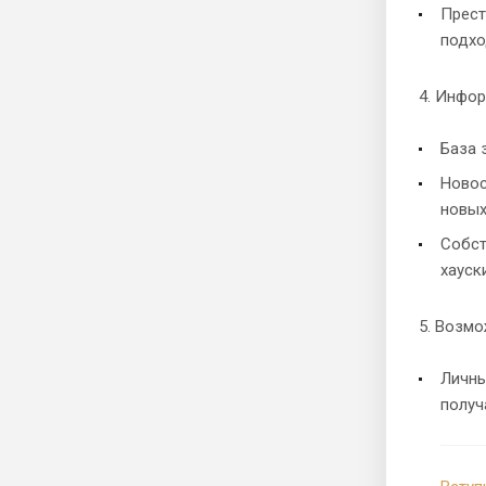
Прест
подхо
4. Инфо
База 
Новос
новых
Собст
хауск
5. Возмо
Личны
получ