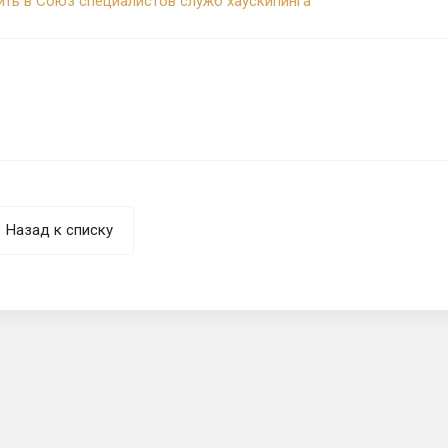
ить в Союз специалистов служб хаускипинга
Назад к списку