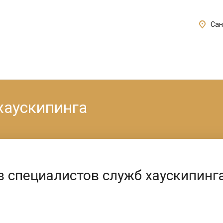
Сан
хаускипинга
 специалистов служб хаускипинг