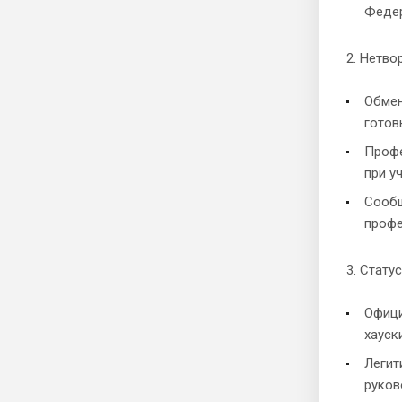
Федер
2. Нетво
Обмен
готов
Профе
при у
Сообщ
профе
3. Стату
Офици
хауск
Легит
руков