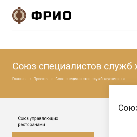
Союз специалистов служб 
Главная
Проекты
Союз специалистов служб хаускипинга
Союз
Союз управляющих
ресторанами