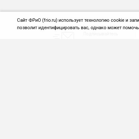
Сайт ФРиО (frio.ru) использует технологию cookie и з
позволит идентифицировать вас, однако может помочь 
Подписывайтесь
на новости и акции:
О нас
Проекты
О Федерации
Союз управляющих
ресторанами
Цели и задачи ФРиО
Союз специалистов служб
Обращение президента
хаускипинга
ФРиО
СПК в сфере
Структура федерации
гостеприимства
Координационный совет
Центр оценки
ФРиО
квалификации
Достижения
Азбука чистоты