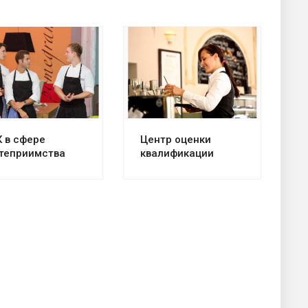
треть проект
Смотреть проект
 в сфере
Центр оценки
теприимства
квалификации