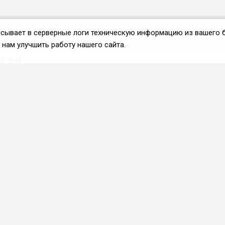
аписывает в серверные логи техническую информацию из вашего 
нам улучшить работу нашего сайта.
Вступить во ФРиО
Каталог поставщиков
Услуги и сервисы для
HoReCa
Реклама и маркетинг
Образование в сфере
HoReCa
ПО и системы
автоматизации
Приложения и веб-сервисы
Каталог франшиз