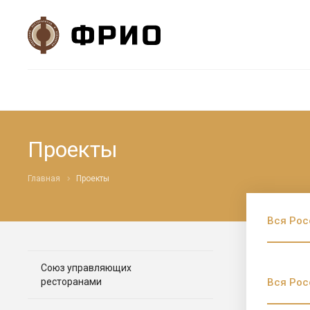
Проекты
Главная
Проекты
Вся Рос
Союз управляющих
ресторанами
Вся Рос