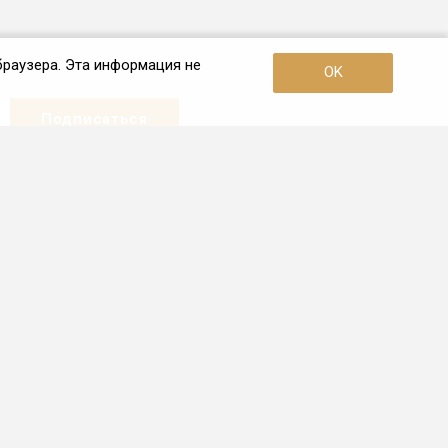
браузера. Эта информация не
OK
Наши контакты
+7 (921) 910-42-42
Пн. – Пт.: с 10:00 до 19:00
Санкт-Петербург
info.spb@frio.ru