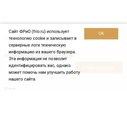
Сайт ФРиО (frio.ru) использует
OK
технологию cookie и записывает в
серверные логи техническую
информацию из вашего браузера.
Подписывайтесь на новости и акции:
Эта информация не позволит
идентифицировать вас, однако
может помочь нам улучшить работу
нашего сайта.
О нас
О Федерации
Цели и задачи ФРиО
Обращение президента ФРиО
Структура федерации