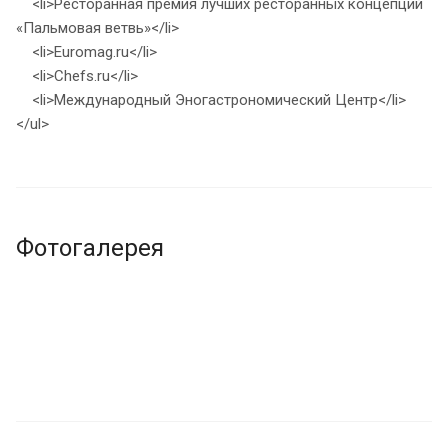
<li>Ресторанная премия лучших ресторанных концепций
«Пальмовая ветвь»</li>
<li>Euromag.ru</li>
<li>Chefs.ru</li>
<li>Международный Эногастрономический Центр</li>
</ul>
Фотогалерея