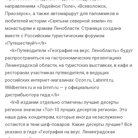
направлениям: «Лодейное Поле», «Всеволожск,
Приозерск», а также автомаршрут для паломников и
любителей истории «Святыни северной земли» по
монастырям и храмам Ленобласти. Страница создана
вместе с Российским туристическим форумом
«Путешествуй!»</li>
<li>Путеводители «География на вкус. Ленобласть» будут
распространяться на гастрономических презентациях
Ленинградской области, на туристских выставках, в кафе и
ресторанах участниках путеводителя, в ведущих
российских интернет-магазинах: Ozon.ru, Labirint.ru,
Wildberries.ru и на bmm.ru — у официального
дистрибьютора гида;</li>
<li>В издании отдельно отмечены лучшие десерты
региона значком «Топ-10 лучших десертов региона». Это
наша дань кондитерам, которые иногда незаслуженно
остаются в тени шеф-поваров. Какие десерты лучшие? Всё
указано в гиде «География на вкус. Ленинградская