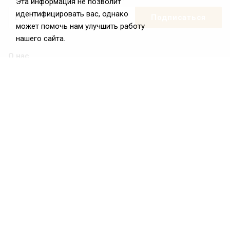
Эта информация не позволит
идентифицировать вас, однако
может помочь нам улучшить работу
нашего сайта.
О нас
О Федерации
Цели и задачи ФРиО
Обращение президента ФРиО
Структура федерации
Координационный совет ФРиО
Достижения
Законотворческая и экспертная деятельность
Партнёры ФРиО
Реквизиты
Проекты
Союз управляющих ресторанами