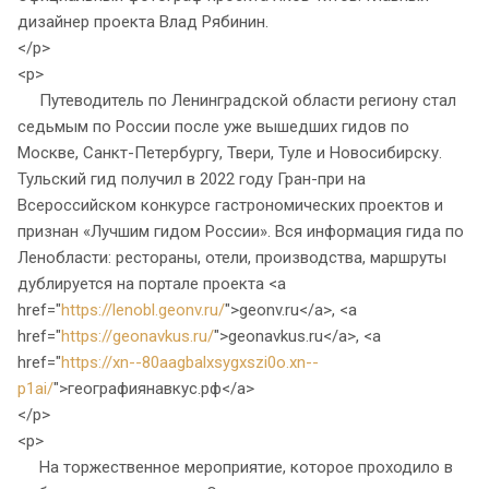
дизайнер проекта Влад Рябинин.
</p>
<p>
Путеводитель по Ленинградской области региону стал
седьмым по России после уже вышедших гидов по
Москве, Санкт-Петербургу, Твери, Туле и Новосибирску.
Тульский гид получил в 2022 году Гран-при на
Всероссийском конкурсе гастрономических проектов и
признан «Лучшим гидом России». Вся информация гида по
Ленобласти: рестораны, отели, производства, маршруты
дублируется на портале проекта <a
href="
https://lenobl.geonv.ru/
">geonv.ru</a>, <a
href="
https://geonavkus.ru/
">geonavkus.ru</a>, <a
href="
https://xn--80aagbalxsygxszi0o.xn--
p1ai/
">географиянавкус.рф</a>
</p>
<p>
На торжественное мероприятие, которое проходило в