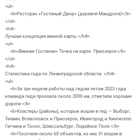
<ul>
<li>Ресторан «Гостиный Двор» (деревня Мандроги)</li>
</ul>
<h4>
Лучшая концепция винной карты </h4>
<ul>
<li>«Винная Гостиная» Точка на карте. Приозерск</li>
</ul>
<h4>
Статистика гида по Ленинградской области: </h4>
<ul>
<li>За три недели работы над гидом летом 2023 года
команда гида проехала около 2000 км, отметили хорошие
дороги.</li>
<li>Кластеры (районы), которые вошли в гид — Выборг;
Тихвин; Всеволожск и Приозерск; Ивангород и Кингисепп;
Гатчина и Тосно; Шлиссельбург; Лодейное Поле.</li>
<li>Посетили около 60 объектов, из них 51 вошли в