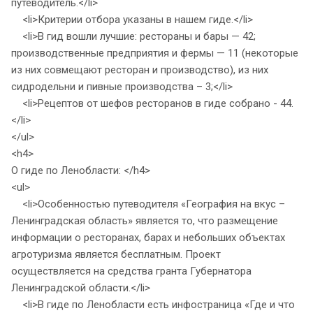
путеводитель.</li>
<li>Критерии отбора указаны в нашем гиде.</li>
<li>В гид вошли лучшие: рестораны и бары — 42;
производственные предприятия и фермы — 11 (некоторые
из них совмещают ресторан и производство), из них
сидродельни и пивные производства – 3;</li>
<li>Рецептов от шефов ресторанов в гиде собрано - 44.
</li>
</ul>
<h4>
О гиде по Ленобласти: </h4>
<ul>
<li>Особенностью путеводителя «География на вкус –
Ленинградская область» является то, что размещение
информации о ресторанах, барах и небольших объектах
агротуризма является бесплатным. Проект
осуществляется на средства гранта Губернатора
Ленинградской области.</li>
<li>В гиде по Ленобласти есть инфостраница «Где и что