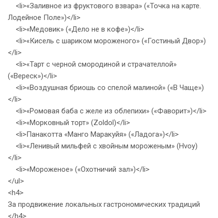
<li>«Заливное из фруктового взвара» («Точка на карте.
Лодейное Поле»)</li>
<li>«Медовик» («Дело не в кофе»)</li>
<li>«Кисель с шариком мороженого» («Гостиный Двор»)
</li>
<li>«Тарт с черной смородиной и страчателлой»
(«Вереск»)</li>
<li>«Воздушная бриошь со спелой малиной» («В Чаще»)
</li>
<li>«Ромовая баба с желе из облепихи» («Фаворит»)</li>
<li>«Морковный торт» (Zoldol)</li>
<li>Панакотта «Манго Маракуйя» («Ладога»)</li>
<li>«Ленивый мильфей с хвойным мороженым» (Hvoy)
</li>
<li>«Мороженое» («Охотничий зал»)</li>
</ul>
<h4>
За продвижение локальных гастрономических традиций
</h4>