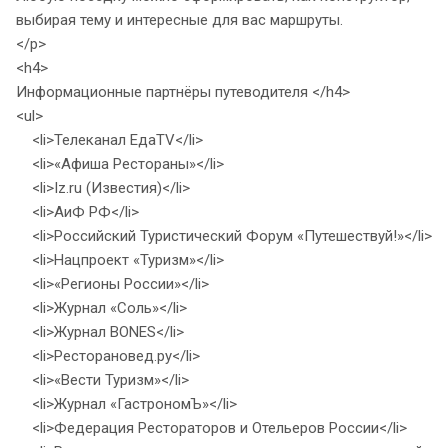
выбирая тему и интересные для вас маршруты.
</p>
<h4>
Информационные партнёры путеводителя </h4>
<ul>
<li>Телеканал ЕдаTV</li>
<li>«Афиша Рестораны»</li>
<li>Iz.ru (Известия)</li>
<li>АиФ РФ</li>
<li>Российский Туристический Форум «Путешествуй!»</li>
<li>Нацпроект «Туризм»</li>
<li>«Регионы России»</li>
<li>Журнал «Соль»</li>
<li>Журнал BONES</li>
<li>Ресторановед.ру</li>
<li>«Вести Туризм»</li>
<li>Журнал «ГастрономЪ»</li>
<li>Федерация Рестораторов и Отельеров России</li>