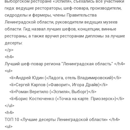
выборгском ресторане «Эспиля», съехались все участники
гида: ведущие рестораторы, шеф-повара, производители,
сидроделы и фермеры, члены Правительства
Ленинградской области, руководители ведущих музеев
области. Гид назвал лучших шефов, концепции, винные
рестораны, а также вручил ресторанам дипломы за лучшие
десерты:
</p>
<h4>
Лучший шеф-повар региона "Ленинградская область" </h4>
<ul>
<li>Андрей Юдин («Ладога, отель Владимировский)</li>
<li>Сергей Карпов («Фаворит», Игора Драйв)</li>
<li>Роман Веретило («Эспиля», Выборг)</li>
<li>Борис Костюченко («Точка на карте. Приозерск»)</li>
</ul>
<h4>
ТОП 10 «Лучшие десерты Ленинградской области» </h4>
<ul>