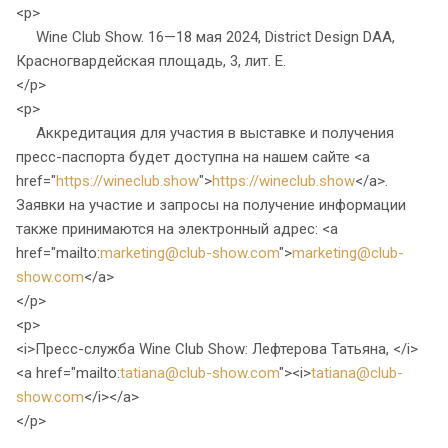
<p>
Wine Club Show. 16—18 мая 2024, District Design DAA,
Красногвардейская площадь, 3, лит. Е.
</p>
<p>
Аккредитация для участия в выставке и получения
пресс-паспорта будет доступна на нашем сайте <a
href="
https://wineclub.show
">
https://wineclub.show
</a>.
Заявки на участие и запросы на получение информации
также принимаются на электронный адрес: <a
href="mailto:
marketing@club-show.com
">
marketing@club-
show.com
</a>
</p>
<p>
<i>Пресс-служба Wine Club Show: Лефтерова Татьяна, </i>
<a href="mailto:
tatiana@club-show.com
"><i>
tatiana@club-
show.com
</i></a>
</p>