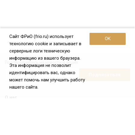
Сайт ФРиО (frio.ru) использует
OK
технологию cookie и записывает в
серверные логи техническую
информацию из вашего браузера.
Подписывайтесь на новости и акции:
Эта информация не позволит
идентифицировать вас, однако
может помочь нам улучшить работу
нашего сайта.
О нас
О Федерации
Цели и задачи ФРиО
Обращение президента ФРиО
Структура федерации