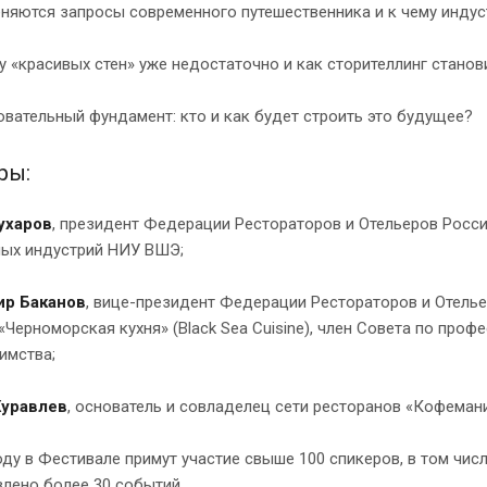
еняются запросы современного путешественника и к чему инду
у «красивых стен» уже недостаточно и как сторителлинг стано
овательный фундамент: кто и как будет строить это будущее?
ры:
ухаров
, президент Федерации Рестораторов и Отельеров Росси
ных индустрий НИУ ВШЭ;
р Баканов
, вице-президент Федерации Рестораторов и Отель
«Черноморская кухня» (Black Sea Cuisine), член Совета по пр
имства;
уравлев
, основатель и совладелец сети ресторанов «Кофемани
оду в Фестивале примут участие свыше 100 спикеров, в том числ
лено более 30 событий.