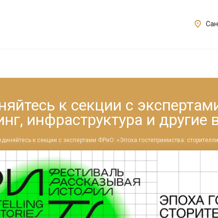
Сан
няйтесь к секции с экспертам
инг, инфраструктура и другие
единяйтесь к секции с экспертами ФРиО: «Эпоха гостеприимства: сторителли