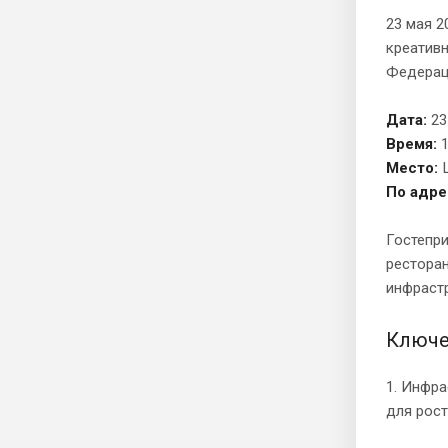
23 мая 2
креативн
Федерац
Дата:
23
Время:
1
Место:
По адре
Гостепри
ресторан
инфрастр
Ключе
1. Инфра
для рос