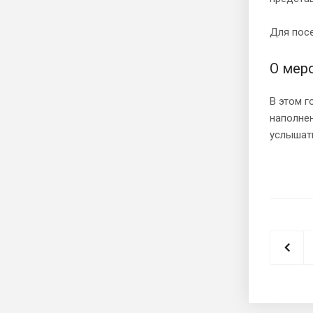
Для пос
О мер
В этом г
наполнен
услышать