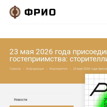
23 мая 2026 года присоеди
гостеприимства: сторителл
Главная
Информация
Мероприятия
23 мая 2026 года присо
Новости