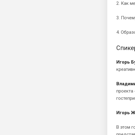
2. Как м
3. Почем
4. Образ
Спике
Игорь Б
креатив
Владими
проекта 
гостепри
Игорь Ж
В этом г
представ