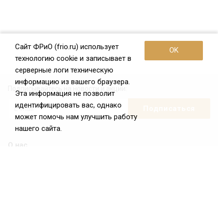
Сайт ФРиО (frio.ru) использует
OK
технологию cookie и записывает в
серверные логи техническую
информацию из вашего браузера.
Подписывайтесь на новости и акции:
Эта информация не позволит
идентифицировать вас, однако
может помочь нам улучшить работу
нашего сайта.
О нас
О Федерации
Цели и задачи ФРиО
Обращение президента ФРиО
Структура федерации
Координационный совет ФРиО