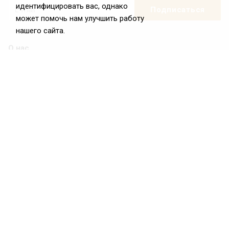
идентифицировать вас, однако
может помочь нам улучшить работу
нашего сайта.
О нас
О Федерации
Цели и задачи ФРиО
Обращение президента ФРиО
Структура федерации
Координационный совет ФРиО
Достижения
Законотворческая и экспертная деятельность
Партнёры ФРиО
Реквизиты
Проекты
Союз управляющих ресторанами