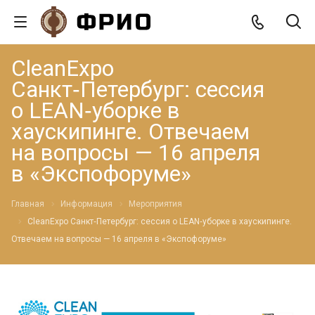
CleanExpo
Санкт‑Петербург: сессия
о LEAN‑уборке в
хаускипинге. Отвечаем
на вопросы — 16 апреля
в «Экспофоруме»
Главная
Информация
Мероприятия
CleanExpo Санкт‑Петербург: сессия о LEAN‑уборке в хаускипинге.
Отвечаем на вопросы — 16 апреля в «Экспофоруме»