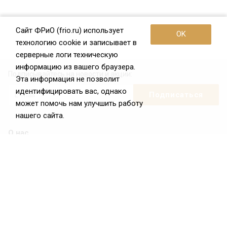
Сайт ФРиО (frio.ru) использует
OK
технологию cookie и записывает в
серверные логи техническую
информацию из вашего браузера.
Подписывайтесь на новости и акции:
Эта информация не позволит
идентифицировать вас, однако
может помочь нам улучшить работу
нашего сайта.
О нас
О Федерации
Цели и задачи ФРиО
Обращение президента ФРиО
Структура федерации
Координационный совет ФРиО
Достижения