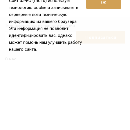
Сайт ФРиО (frio.ru) использует
OK
технологию cookie и записывает в
серверные логи техническую
информацию из вашего браузера.
Подписывайтесь на новости и акции:
Эта информация не позволит
идентифицировать вас, однако
может помочь нам улучшить работу
нашего сайта.
О нас
О Федерации
Цели и задачи ФРиО
Обращение президента ФРиО
Структура федерации
Координационный совет ФРиО
Достижения
Законотворческая и экспертная деятельность
Партнёры ФРиО