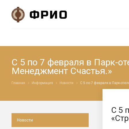
С 5 по 7 февраля в Парк-о
Менеджмент Счастья.»
Главная
Информация
Новости
С 5 по 7 февраля в Парк-оте
С 5 
«Стр
Новости