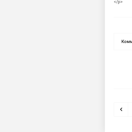
</p>
Ком