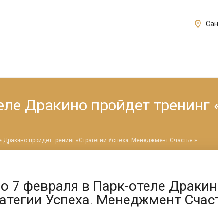
Сан
теле Дракино пройдет тренинг 
ле Дракино пройдет тренинг «Стратегии Успеха. Менеджмент Счастья.»
по 7 февраля в Парк-отеле Драки
атегии Успеха. Менеджмент Счаст