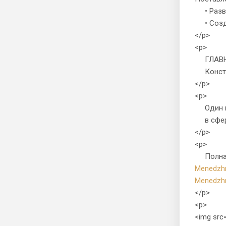
• Разви
• Созда
</p>
<p>
ГЛАВНЫ
Конста
</p>
<p>
Один и
в сфере
</p>
<p>
Полная 
Menedzhm
Menedzhm
</p>
<p>
<img src