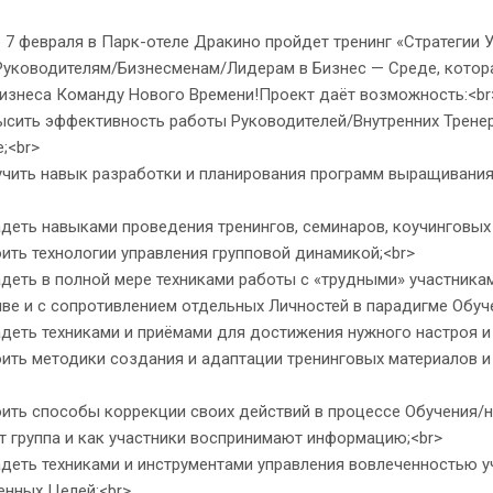
7 февраля в Парк-отеле Дракино пройдет тренинг «Стратегии 
Руководителям/Бизнесменам/Лидерам в Бизнес — Среде, котора
Бизнеса Команду Нового Времени!Проект даёт возможность:<br
ить эффективность работы Руководителей/Внутренних Тренеро
;<br>
ить навык разработки и планирования программ выращивания/
еть навыками проведения тренингов, семинаров, коучинговых 
ть технологии управления групповой динамикой;<br>
еть в полной мере техниками работы с «трудными» участникам
ве и с сопротивлением отдельных Личностей в парадигме Обуч
еть техниками и приёмами для достижения нужного настроя и
ть методики создания и адаптации тренинговых материалов и 
ь способы коррекции своих действий в процессе Обучения/нас
т группа и как участники воспринимают информацию;<br>
еть техниками и инструментами управления вовлеченностью у
енных Целей;<br>