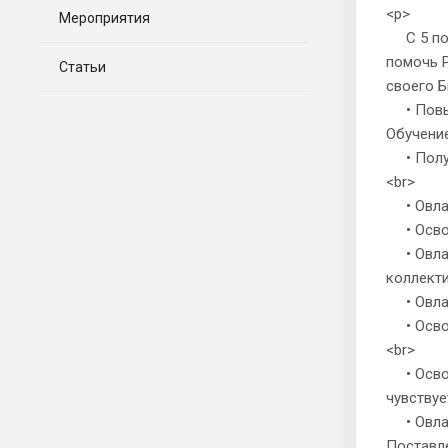
<p>
Мероприятия
С 5 по 
помочь 
Статьи
своего 
• Повыс
Обучение
• Получ
<br>
• Овлад
• Освои
• Овлад
коллекти
• Овлад
• Освои
<br>
• Освоит
чувствуе
• Овлад
Поставл