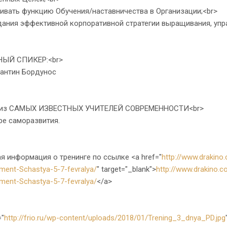
вать функцию Обучения/наставничества в Организации;<br>
ния эффективной корпоративной стратегии выращивания, упра
Й СПИКЕР:<br>
нтин Бордунос
з САМЫХ ИЗВЕСТНЫХ УЧИТЕЛЕЙ СОВРЕМЕННОСТИ<br>
 саморазвития.
информация о тренинге по ссылке <a href="
http://www.drakino.
ent-Schastya-5-7-fevralya/
" target="_blank">
http://www.drakino.c
ent-Schastya-5-7-fevralya/
</a>
="
http://frio.ru/wp-content/uploads/2018/01/Trening_3_dnya_PD.jpg