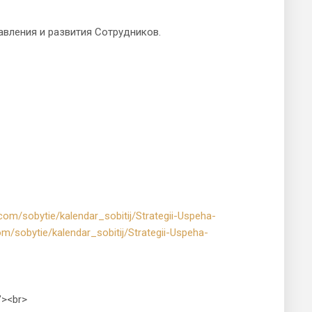
вления и развития Сотрудников.
com/sobytie/kalendar_sobitij/Strategii-Uspeha-
om/sobytie/kalendar_sobitij/Strategii-Uspeha-
"><br>