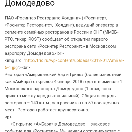
Домодедово
ПАО «Росинтер Ресторантс Холдинг» («Росинтер»,
«Росинтер Ресторантс», Холдинг), ведущий оператор в
сегменте семейных ресторанов в России и СНГ (ММВБ-
РТС, тикер: ROST) сообщает об открытии первого
ресторана сети «Росинтер Ресторантс» в Московском
аэропорту Домодедово.<br>
<img src="
http://frio.ru/wp-content/uploads/2018/01/AmBar-
5-1.jpg
"><br>
Ресторан «Американский Бар и Гриль» (более известный
как «АмБар») открылся 4 января 2018 года в терминале 1
Mосковского аэропорта Домодедово (1 этаж, зона
прилета международных авиалиний). Общая площадь
ресторана – 140 кв. м., зал рассчитан на 59 посадочных
мест. Ресторан работает круглосуточно.
<p>
«Открытие «АмБара» в Домодедово – знаковое
событие для «Росинтера». Мы начали сотрудничество с