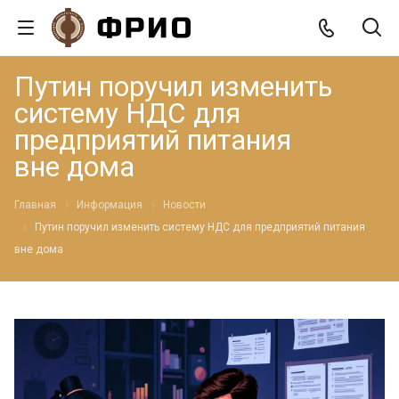
Путин поручил изменить
систему НДС для
предприятий питания
вне дома
Главная
Информация
Новости
Путин поручил изменить систему НДС для предприятий питания
вне дома