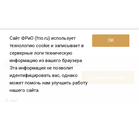
Сайт ФРиО (frio.ru) использует
OK
технологию cookie и записывает в
серверные логи техническую
информацию из вашего браузера.
Подписывайтесь на новости и акции:
Эта информация не позволит
идентифицировать вас, однако
может помочь нам улучшить работу
нашего сайта.
О нас
О Федерации
Цели и задачи ФРиО
Обращение президента ФРиО
Структура федерации