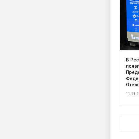
В Ре
появ
Пред
Феде
Отел
11.11.