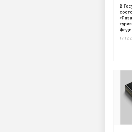
В Го
состо
«Разв
туриз
Феде
17.12.