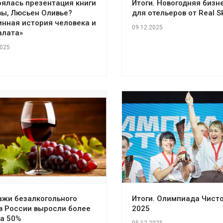
ялась презентация книги
Итоги. Новогодняя бизн
вы, Люсьен Оливье?
для отельеров от Real Sk
нная история человека и
09.12.2025
алата»
2025
ажи безалкогольного
Итоги. Олимпиада Чист
в России выросли более
2025
на 50%
05.12.2025