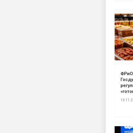
ФРиО
Госду
регу
«гото
19.11.