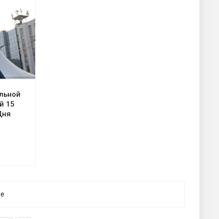
льной
й 15
Дня
ще