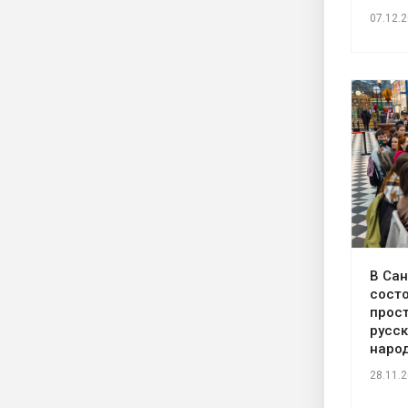
07.12.
В Сан
сост
прос
русск
наро
28.11.