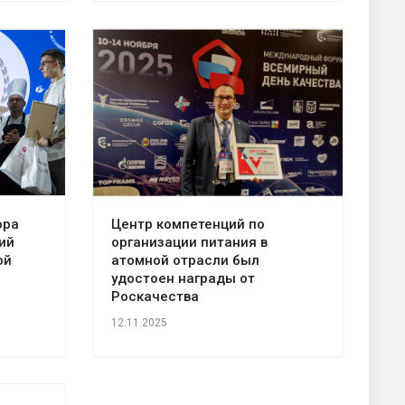
ора
Центр компетенций по
ий
организации питания в
ой
атомной отрасли был
удостоен награды от
Роскачества
12.11.2025