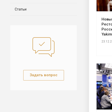
Статьи
Новы
Рест
Росс
Yakim
23.12.
Задать вопрос