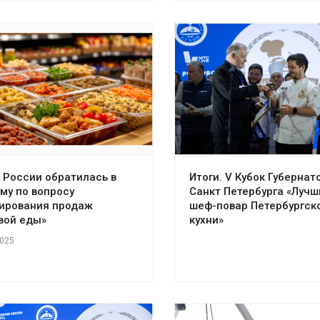
 России обратилась в
Итоги. V Кубок Губернат
му по вопросу
Санкт Петербурга «Лучш
лирования продаж
шеф-повар Петербургск
вой еды»
кухни»
2025