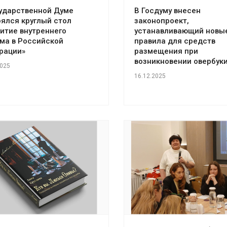
сударственной Думе
В Госдуму внесен
ялся круглый стол
законопроект,
итие внутреннего
устанавливающий новы
ма в Российской
правила для средств
рации»
размещения при
возникновении овербук
2025
16.12.2025