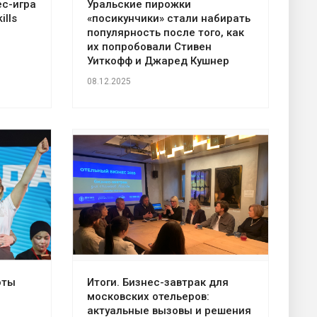
ес-игра
Уральские пирожки
ills
«посикунчики» стали набирать
популярность после того, как
их попробовали Стивен
Уиткофф и Джаред Кушнер
08.12.2025
оты
Итоги. Бизнес-завтрак для
московских отельеров:
актуальные вызовы и решения