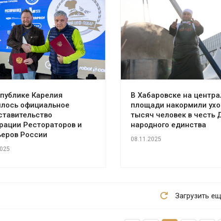
спублике Карелия
В Хабаровске на центра
илось официальное
площади накормили ухо
ставительство
тысяч человек в честь 
рации Рестораторов и
народного единства
ьеров России
08.11.2025
2025
Загрузить е