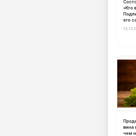
Состо
«Кто 
Подли
его с
12.12.
Прод
вина 
чем 