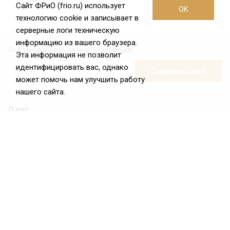
Сайт ФРиО (frio.ru) использует
OK
технологию cookie и записывает в
серверные логи техническую
информацию из вашего браузера.
Подписывайтесь на новости и акции:
Эта информация не позволит
идентифицировать вас, однако
может помочь нам улучшить работу
нашего сайта.
О нас
О Федерации
Цели и задачи ФРиО
Обращение президента ФРиО
Структура федерации
Координационный совет ФРиО
Достижения
Законотворческая и экспертная деятельность
Партнёры ФРиО