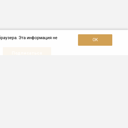
браузера. Эта информация не
OK
Наши контакты
+7 (921) 910-42-42
Пн. – Пт.: с 10:00 до 19:00
Санкт-Петербург
info.spb@frio.ru