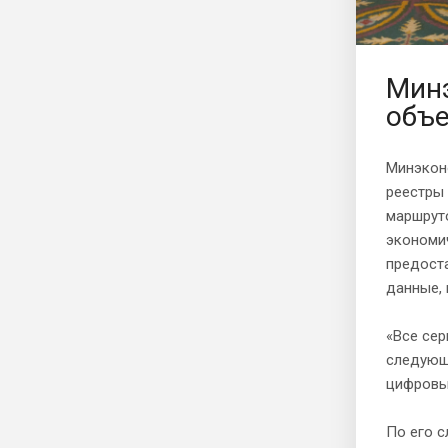
Минэ
объе
Минэкон
реестры 
маршрут
экономич
предоста
данные, 
«Все сер
следующ
цифровых
По его 