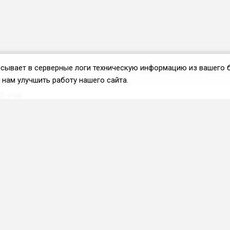
аписывает в серверные логи техническую информацию из вашего 
нам улучшить работу нашего сайта.
Вступить во ФРиО
Каталог поставщиков
Услуги и сервисы для
HoReCa
Реклама и маркетинг
Образование в сфере
HoReCa
ПО и системы