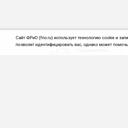
Сайт ФРиО (frio.ru) использует технологию cookie и з
позволит идентифицировать вас, однако может помочь 
Подписывайтесь
на новости и акции:
О нас
Проекты
О Федерации
Союз управляющих
ресторанами
Цели и задачи ФРиО
Союз специалистов служб
Обращение президента
хаускипинга
ФРиО
СПК в сфере
Структура федерации
гостеприимства
Координационный совет