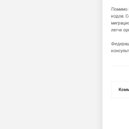
Помимо п
кодов. С
миграцио
легче ор
Федераци
консуль
Ком