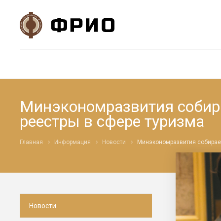
Минэкономразвития собира
реестры в сфере туризма
Главная
Информация
Новости
Минэкономразвития собирает
Новости