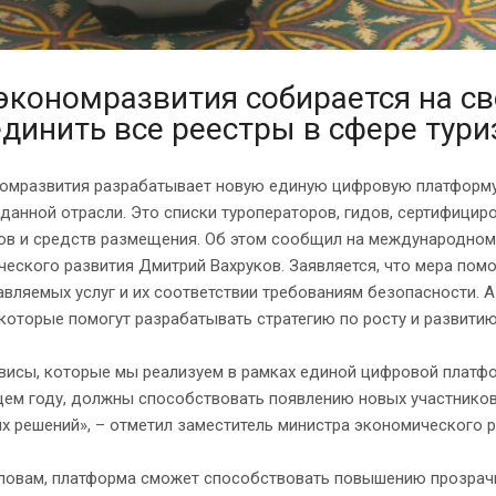
кономразвития собирается на с
динить все реестры в сфере тур
омразвития разрабатывает новую единую цифровую платформу 
данной отрасли. Это списки туроператоров, гидов, сертифицир
ов и средств размещения. Об этом сообщил на международном
еского развития Дмитрий Вахруков. Заявляется, что мера помо
вляемых услуг и их соответствии требованиям безопасности. А
которые помогут разрабатывать стратегию по росту и развитию
висы, которые мы реализуем в рамках единой цифровой платфо
ем году, должны способствовать появлению новых участников 
 решений», – отметил заместитель министра экономического р
словам, платформа сможет способствовать повышению прозрачн