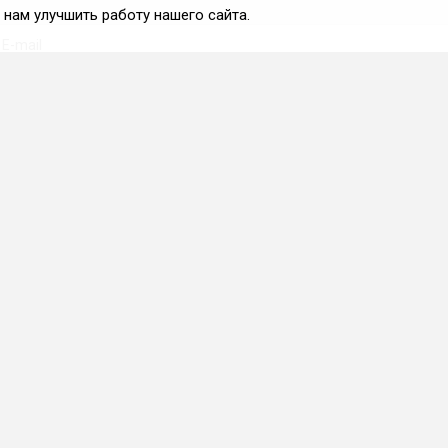
нам улучшить работу нашего сайта.
Вступить во ФРиО
Каталог поставщиков
Услуги и сервисы для
HoReCa
Реклама и маркетинг
Образование в сфере
HoReCa
ПО и системы
автоматизации
Приложения и веб-сервисы
Каталог франшиз
Фермерские хозяйства
Продукты питания и
напитки