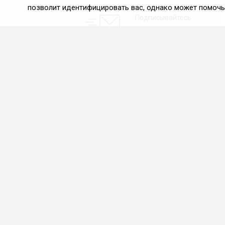
позволит идентифицировать вас, однако может помочь 
Подписывайтесь
на новости и акции:
О нас
Проекты
О Федерации
Союз управляющих
ресторанами
Цели и задачи ФРиО
Союз специалистов служб
Обращение президента
хаускипинга
ФРиО
СПК в сфере
Структура федерации
гостеприимства
Координационный совет
Центр оценки
ФРиО
квалификации
Достижения
Азбука чистоты
Законотворческая и
экспертная деятельность
Партнёры ФРиО