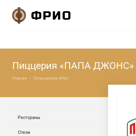
Пиццерия «ПАПА ДЖОНС»
Главная
Путеводитель ФРиО
Рестораны
Отели