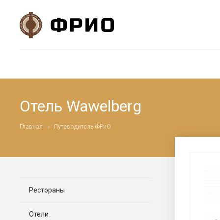
Отель Wawelberg
Главная
Путеводитель ФРиО
Рестораны
Отели