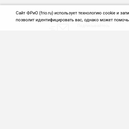
Сайт ФРиО (frio.ru) использует технологию cookie и з
позволит идентифицировать вас, однако может помочь 
Подписывайтесь
на новости и акции:
О нас
Проекты
О Федерации
Союз управляющих
ресторанами
Цели и задачи ФРиО
Союз специалистов служб
Обращение президента
хаускипинга
ФРиО
СПК в сфере
Структура федерации
гостеприимства
Координационный совет
Центр оценки
ФРиО
квалификации
Достижения
Азбука чистоты
Законотворческая и
экспертная деятельность