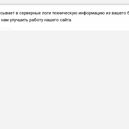
аписывает в серверные логи техническую информацию из вашего 
нам улучшить работу нашего сайта.
Вступить во ФРиО
Каталог поставщиков
Услуги и сервисы для
HoReCa
Реклама и маркетинг
Образование в сфере
HoReCa
ПО и системы
автоматизации
Приложения и веб-сервисы
Каталог франшиз
Фермерские хозяйства