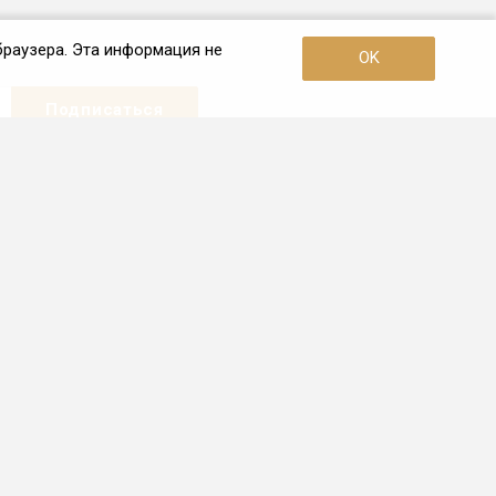
браузера. Эта информация не
OK
Наши контакты
+7 (921) 910-42-42
Пн. – Пт.: с 10:00 до 19:00
Санкт-Петербург
info.spb@frio.ru