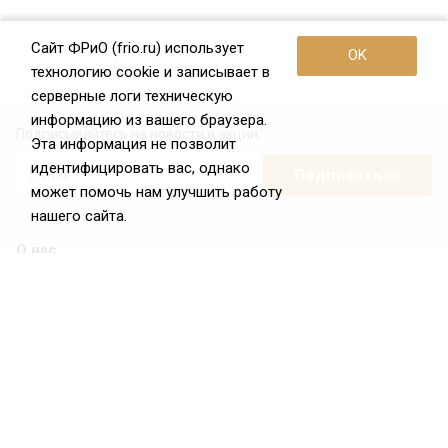
Сайт ФРиО (frio.ru) использует
OK
технологию cookie и записывает в
серверные логи техническую
информацию из вашего браузера.
Подписывайтесь на новости и акции:
Эта информация не позволит
идентифицировать вас, однако
может помочь нам улучшить работу
нашего сайта.
О нас
О Федерации
Цели и задачи ФРиО
Обращение президента ФРиО
Структура федерации
Координационный совет ФРиО
Достижения