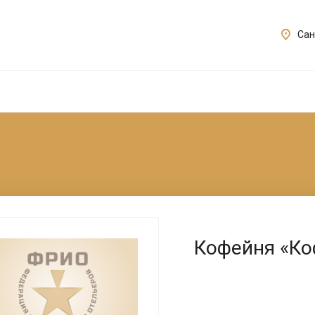
Сан
Кофейня «К