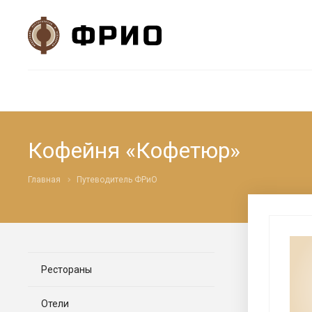
Кофейня «Кофетюр»
Главная
Путеводитель ФРиО
Рестораны
Отели