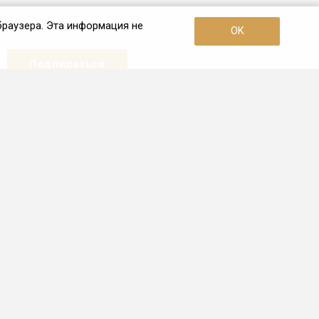
браузера. Эта информация не
OK
Наши контакты
+7 (921) 910-42-42
Пн. – Пт.: с 10:00 до 19:00
Санкт-Петербург
info.spb@frio.ru