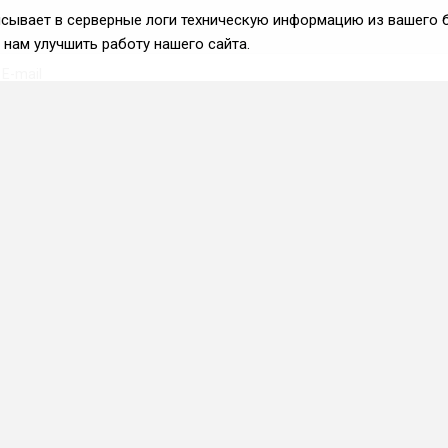
аписывает в серверные логи техническую информацию из вашего 
нам улучшить работу нашего сайта.
Вступить во ФРиО
Каталог поставщиков
Услуги и сервисы для
HoReCa
Реклама и маркетинг
Образование в сфере
HoReCa
ПО и системы
автоматизации
Приложения и веб-сервисы
Каталог франшиз
Фермерские хозяйства