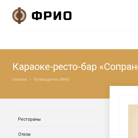
Караоке-ресто-бар «Сопран
Главная
Путеводитель ФРиО
Рестораны
Отели