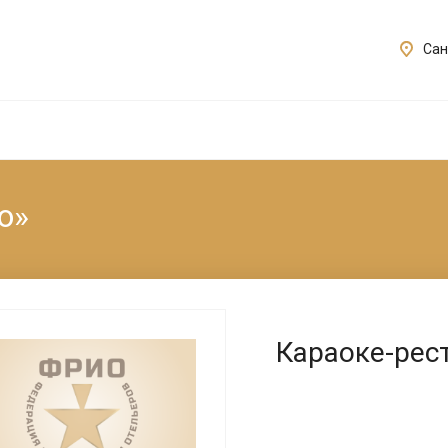
Сан
о»
Караоке-рес