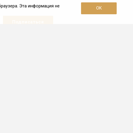
браузера. Эта информация не
OK
Наши контакты
+7 (921) 910-42-42
Пн. – Пт.: с 10:00 до 19:00
Санкт-Петербург
info.spb@frio.ru