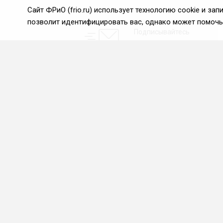
Сайт ФРиО (frio.ru) использует технологию cookie и з
позволит идентифицировать вас, однако может помочь 
Подписывайтесь
на новости и акции:
О нас
Проекты
О Федерации
Союз управляющих
ресторанами
Цели и задачи ФРиО
Союз специалистов служб
Обращение президента
хаускипинга
ФРиО
СПК в сфере
Структура федерации
гостеприимства
Координационный совет
Центр оценки
ФРиО
квалификации
Достижения
Азбука чистоты
Законотворческая и
экспертная деятельность