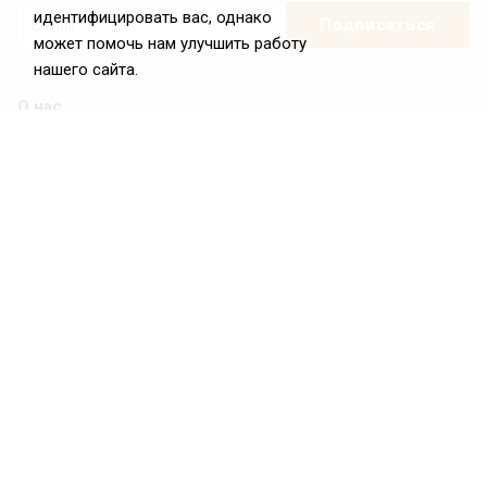
идентифицировать вас, однако
может помочь нам улучшить работу
нашего сайта.
О нас
О Федерации
Цели и задачи ФРиО
Обращение президента ФРиО
Структура федерации
Координационный совет ФРиО
Достижения
Законотворческая и экспертная деятельность
Партнёры ФРиО
Реквизиты
Проекты
Союз управляющих ресторанами