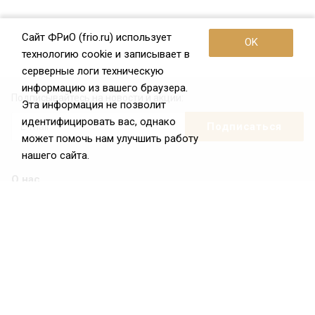
Сайт ФРиО (frio.ru) использует
OK
технологию cookie и записывает в
серверные логи техническую
информацию из вашего браузера.
Подписывайтесь на новости и акции:
Эта информация не позволит
идентифицировать вас, однако
может помочь нам улучшить работу
нашего сайта.
О нас
О Федерации
Цели и задачи ФРиО
Обращение президента ФРиО
Структура федерации
Координационный совет ФРиО
Достижения