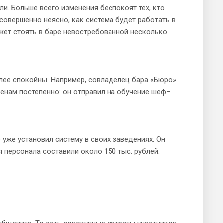
и. Больше всего изменения беспокоят тех, кто
совершенно неясно, как система будет работать в
ожет стоять в баре невостребованной несколько
лее спокойны. Например, совладелец бара «Бюро»
еменам постепенно: он отправил на обучение шеф–
уже установил систему в своих заведениях. Он
я персонала составили около 150 тыс. рублей.
бщепита. То есть совокупные затраты участников