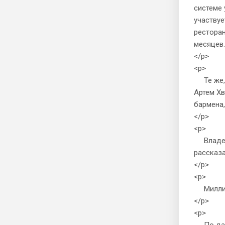
системе 
участвуе
ресторан
месяцев.
</p>
<p>
Те же, 
Артем Хв
бармена,
</p>
<p>
Владелец
рассказа
</p>
<p>
Миллиа
</p>
<p>
По данн