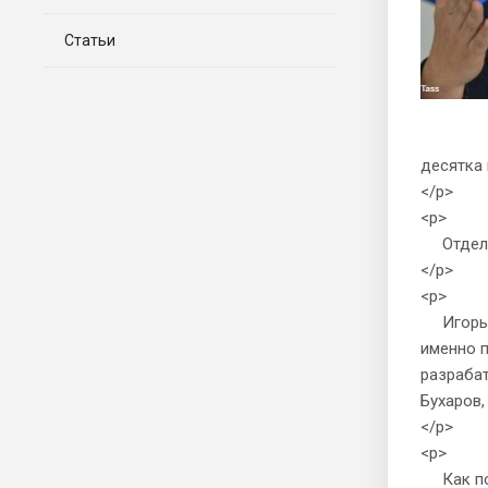
Статьи
десятка 
</p>
<p>
Отделит
</p>
<p>
Игорь Бу
именно п
разрабат
Бухаров,
</p>
<p>
Как пока