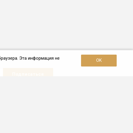
браузера. Эта информация не
OK
Наши контакты
+7 (921) 910-42-42
Пн. – Пт.: с 10:00 до 19:00
Санкт-Петербург