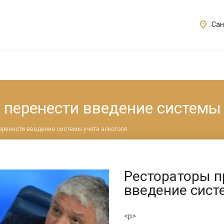
Сан
 перенести введение системы 
перенести введение системы учета алкоголя
Рестораторы п
введение сист
<p>