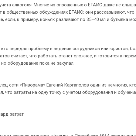
учета алкоголя. Многие из опрошенных о ЕГАИС даже не слышал
т в общественных обсуждениях ЕГАИС: они рассказывают, что 
е, если, к примеру, коньяк разливают по 35–40 мл и бутылка м
кто передал проблему в ведение сотрудников или юристов, бо
атов считает, что работать станет сложнее, и готовится к пер
 но оборудование пока не закупал.
 сети «Пиворама» Евгений Каргаполов один из немногих, кто 
л, что затраты на одну точку с учетом оборудования и обучени
рд затрат
ым сервиса отзывов «Фламп», в Петербурге 6964 заведения о