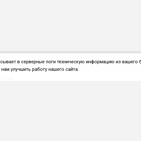
аписывает в серверные логи техническую информацию из вашего 
нам улучшить работу нашего сайта.
Вступить во ФРиО
Каталог поставщиков
Услуги и сервисы для
HoReCa
Реклама и маркетинг