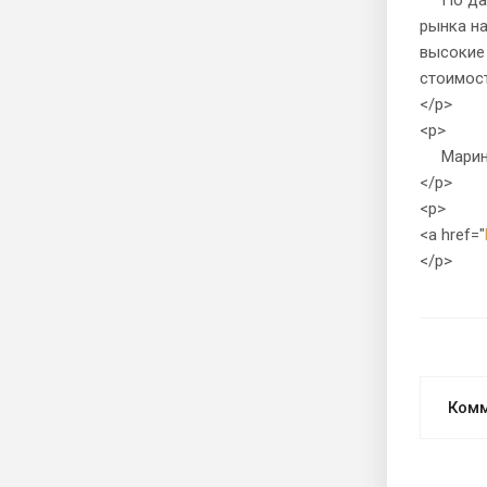
рынка на
высокие 
стоимост
</p>
<p>
Марина
</p>
<p>
<a href="
</p>
Ком