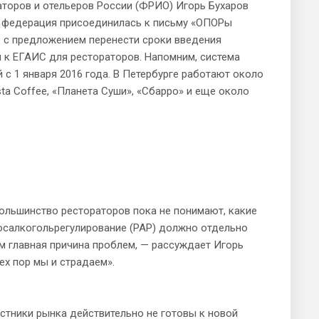
оров и отельеров России (ФРИО) Игорь Бухаров
то федерация присоединилась к письму «ОПОРы
Ф с предложением перенести сроки введения
 к ЕГАИС для рестораторов. Напомним, система
 с 1 января 2016 года. В Петербурге работают около
ta Coffee, «Планета Суши», «Сбарро» и еще около
большинство рестораторов пока не понимают, какие
Росалкогольрегулирование (РАР) должно отдельно
м главная причина проблем, — рассуждает Игорь
ех пор мы и страдаем».
стники рынка действительно не готовы к новой