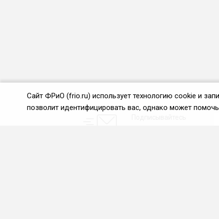
Сайт ФРиО (frio.ru) использует технологию cookie и з
позволит идентифицировать вас, однако может помочь 
Подписывайтесь
на новости и акции:
О нас
Проекты
О Федерации
Союз управляющих
ресторанами
Цели и задачи ФРиО
Союз специалистов служб
Обращение президента
хаускипинга