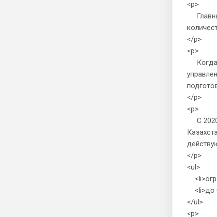
<p>
Главные
количест
</p>
<p>
Когда вы
управлен
подготов
</p>
<p>
С 2020 г
Казахста
действу
</p>
<ul>
<li>огра
<li>до 0
</ul>
<p>