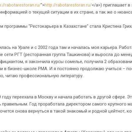
p://rabotarestoran.ru/
">
http://rabotarestoran.ru/
</a>) приглашает 
информацией о текущей ситуации в их стране, а так же о нюанс
м программы "Рестокарьера в Казахстане" стала Кристина Грих
сь на Урале и с 2002 года там и началась моя карьера. Работ
е сети РГТ (ресторанная группа Ташкинова) и выросла до мене
фициантом, я закончила курсы сомелье, получила 2 образован
и в бизнес-школе РМА. И я постоянно продолжаю учиться – по
но, читаю профессиональную литературу.
оду переехала в Москву и начала работать в другой сфере. Э
 правильным. Год проработала директором самого крупного маг
хочется снова вернуться в такой знакомый и родной цейтнот, к