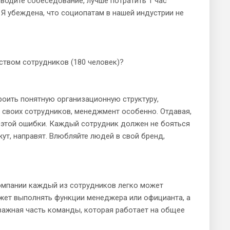
оводите собеседование, лучше потратить 1 час
 Я убеждена, что социопатам в нашей индустрии не
твом сотрудников (180 человек)?
оить понятную организационную структуру,
ь своих сотрудников, менеджмент особенно. Отдавая,
» этой ошибки. Каждый сотрудник должен не бояться
жут, направят. Влюбляйте людей в свой бренд,
омпании каждый из сотрудников легко может
ожет выполнять функции менеджера или официанта, а
важная часть команды, которая работает на общее