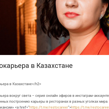
окарьера в Казахстане
ьера в Казахстане</h2>
ьера вокруг света – серия онлайн эфиров в инстаграм-аккаунт
ных построению карьеры в ресторанах в разных уголках мира.
кансии» <a href="
https://t.me/restocareer
">
https://t.me/restocaree