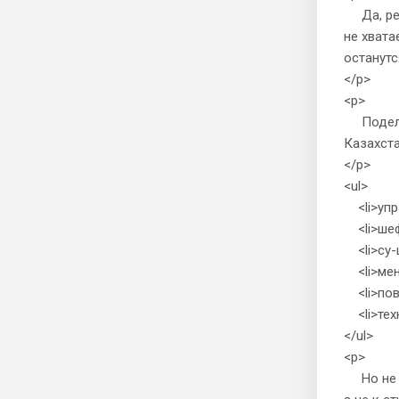
Да, рест
не хвата
останутс
</p>
<p>
Поделюс
Казахста
</p>
<ul>
<li>упра
<li>шеф-
<li>су-ш
<li>мене
<li>пова
<li>техн
</ul>
<p>
Но не в