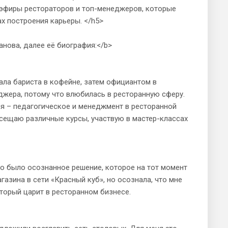
в эфиры рестораторов и топ-менеджеров, которые
ах построения карьеры. </h5>
анова, далее её биография:</b>
ала бариста в кофейне, затем официантом в
джера, потому что влюбилась в ресторанную сферу.
ия – педагогическое и менеджмент в ресторанной
сещаю различные курсы, участвую в мастер-классах
то было осознанное решение, которое на тот момент
азина в сети «Красный куб», но осознала, что мне
оторый царит в ресторанном бизнесе.