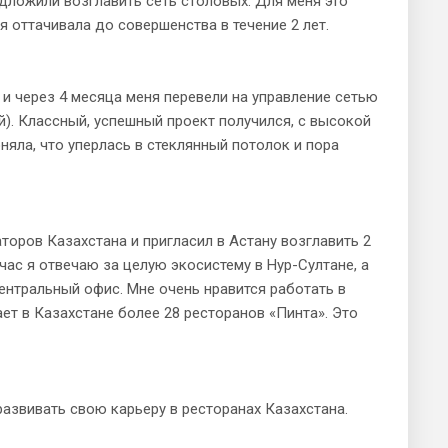
ложили возглавить сеть столовых. Для меня это
 оттачивала до совершенства в течение 2 лет.
 через 4 месяца меня перевели на управление сетью
). Классный, успешный проект получился, с высокой
няла, что уперлась в стеклянный потолок и пора
оров Казахстана и пригласил в Астану возглавить 2
йчас я отвечаю за целую экосистему в Нур-Султане, а
центральный офис. Мне очень нравится работать в
ет в Казахстане более 28 ресторанов «Пинта». Это
азвивать свою карьеру в ресторанах Казахстана.