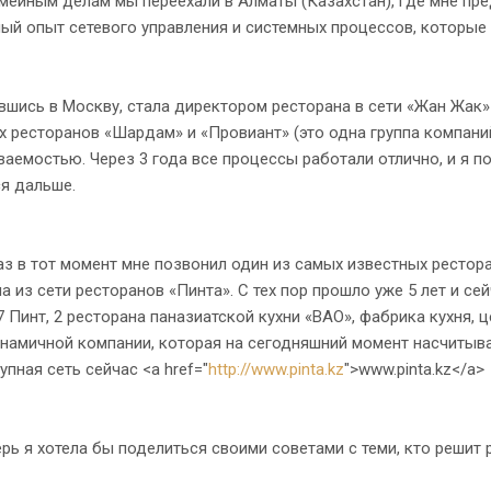
йным делам мы переехали в Алматы (Казахстан), где мне пред
ый опыт сетевого управления и системных процессов, которые я
сь в Москву, стала директором ресторана в сети «Жан Жак» и
 ресторанов «Шардам» и «Провиант» (это одна группа компаний
аемостью. Через 3 года все процессы работали отлично, и я по
я дальше.
в тот момент мне позвонил один из самых известных ресторат
а из сети ресторанов «Пинта». С тех пор прошло уже 5 лет и се
7 Пинт, 2 ресторана паназиатской кухни «ВАО», фабрика кухня, 
намичной компании, которая на сегодняшний момент насчитыва
упная сеть сейчас <a href="
http://www.pinta.kz
">www.pinta.kz</a>
 я хотела бы поделиться своими советами c теми, кто решит р