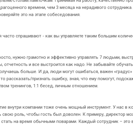
тульям/столам/лампочкам. Принимая на работу, качественно пр
рагоценного времени, чем 3 месяца на нерадивого сотрудника.
роверяйте это на этапе собеседования.
часто спрашивают - как вы управляете таким большим количес
сто, нужно грамотно и эффективно управлять 7 людьми, выстр
, отчетность и все выстроится как надо. Не забывайте обучат
олучаешь больше. И да, люди могут ошибаться, важен «градус
 то рассказать/признать ошибку, зная, что ему помогут, подска
вом тренингов, 1:1 бесед, личным отношением.
е внутри компании тоже очень мощный инструмент. У нас в к
 свою роль, чтобы гость был доволен. К примеру, директор м
 стать на время обычными поварами. Каждый сотрудник – это 