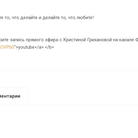
о, что делайте и делайте то, что любите!
ите запись прямого эфира с Кристиной Грихановой на канале Ф
EOVPb0
">youtube</a>.</b>
ментарии