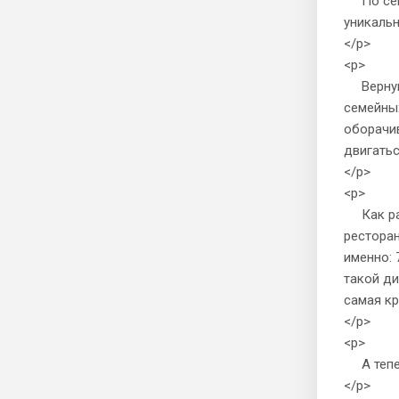
По семе
уникальн
</p>
<p>
Вернувши
семейных
оборачив
двигатьс
</p>
<p>
Как раз 
ресторан
именно: 
такой ди
самая кр
</p>
<p>
А теперь
</p>