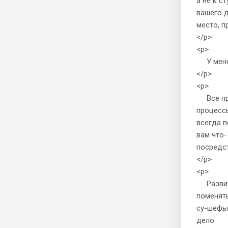
а не к с
вашего д
место, п
</p>
<p>
У меня 
</p>
<p>
Все про
процессы
всегда п
вам что-
посредст
</p>
<p>
Развити
поменять
су-шефы
дело.