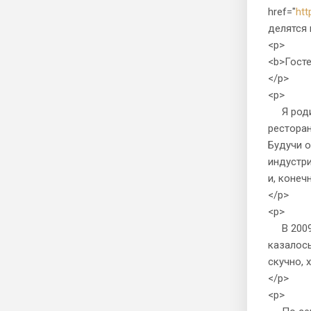
href="
htt
делятся 
<p>
<b>Госте
</p>
<p>
Я родила
ресторан
Будучи о
индустри
и, конеч
</p>
<p>
В 2009 г
казалось
скучно, 
</p>
<p>