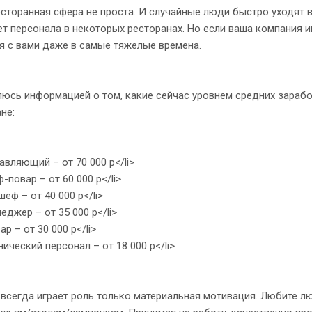
оранная сфера не проста. И случайные люди быстро уходят в
ет персонала в некоторых ресторанах. Но если ваша компания и
я с вами даже в самые тяжелые времена.
ь информацией о том, какие сейчас уровнем средних заработ
не:
вляющий – от 70 000 р</li>
повар – от 60 000 р</li>
еф – от 40 000 р</li>
джер – от 35 000 р</li>
р – от 30 000 р</li>
ический персонал – от 18 000 р</li>
сегда играет роль только материальная мотивация. Любите лю