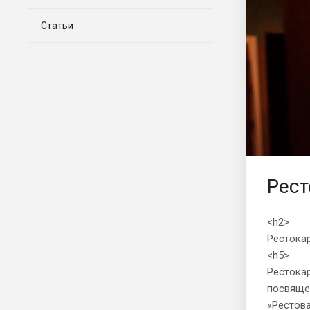
Статьи
Рест
<h2>
Рестокар
<h5>
Рестокар
посвящен
«Рестова