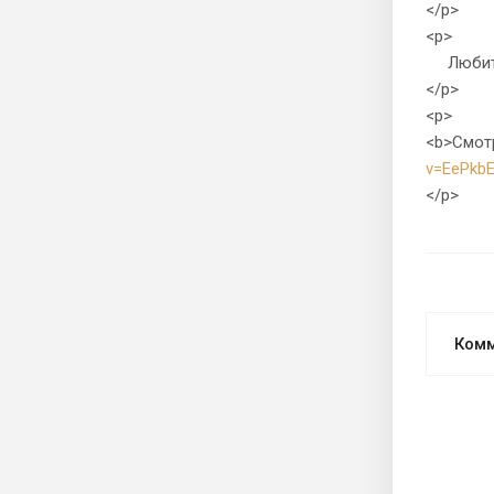
</p>
<p>
Любите т
</p>
<p>
<b>Смотр
v=EePkb
</p>
Ком