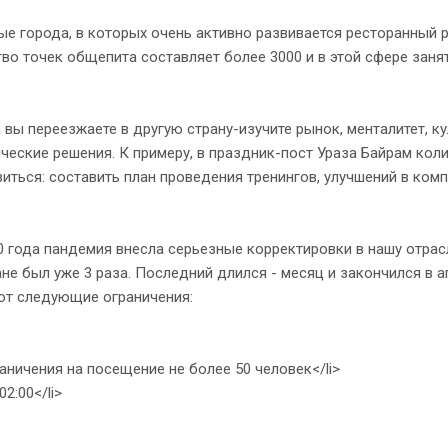
 города, в которых очень активно развивается ресторанный р
во точек общепита составляет более 3000 и в этой сфере заня
 переезжаете в другую страну-изучите рынок, менталитет, кул
ческие решения. К примеру, в праздник-пост Ураза Байрам коли
иться: составить план проведения тренингов, улучшений в ком
ода пандемия внесла серьезные корректировки в нашу отрасл
не был уже 3 раза. Последний длился - месяц и закончился в а
ют следующие ограничения:
ничения на посещение не более 50 человек</li>
2:00</li>