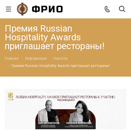
Премия Russian
Hospitality Awards
приглашает рестораны!
Главная
Информация
Новости
Премия Russian Hospitality Awards приглашает рестораны!