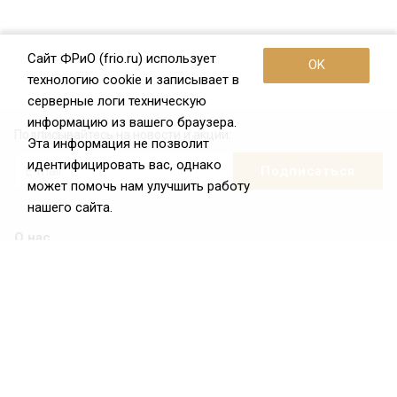
Сайт ФРиО (frio.ru) использует
OK
технологию cookie и записывает в
серверные логи техническую
информацию из вашего браузера.
Подписывайтесь на новости и акции:
Эта информация не позволит
идентифицировать вас, однако
может помочь нам улучшить работу
нашего сайта.
О нас
О Федерации
Цели и задачи ФРиО
Обращение президента ФРиО
Структура федерации
Координационный совет ФРиО
Достижения