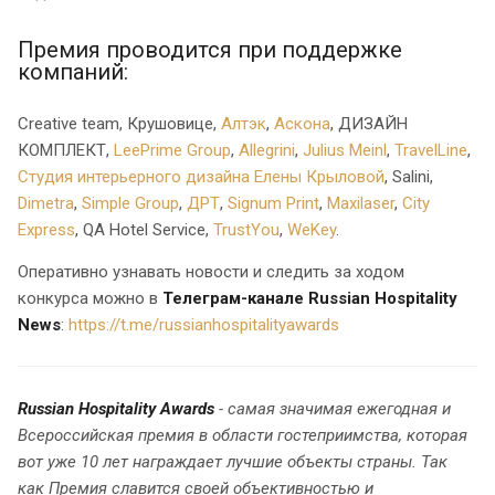
Премия проводится при поддержке
компаний:
Creative team, Крушовице,
Алтэк
,
Аскона
, ДИЗАЙН
КОМПЛЕКТ,
LeePrime Group
,
Allegrini
,
Julius Meinl
,
TravelLine
,
Студия интерьерного дизайна Елены Крыловой
, Salini,
Dimetra
,
Simple Group
,
ДРТ
,
Signum Print
,
Maxilaser
,
City
Express
, QA Hotel Service,
TrustYou
,
WeKey
.
Оперативно узнавать новости и следить за ходом
конкурса можно в
Телеграм-канале Russian Hospitality
News
:
https://t.me/russianhospitalityawards
Russian Hospitality Awards
- самая значимая ежегодная и
Всероссийская премия в области гостеприимства, которая
вот уже 10 лет награждает лучшие объекты страны. Так
как Премия славится своей объективностью и