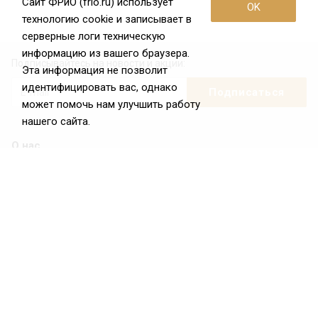
Сайт ФРиО (frio.ru) использует
OK
технологию cookie и записывает в
серверные логи техническую
информацию из вашего браузера.
Подписывайтесь на новости и акции:
Эта информация не позволит
идентифицировать вас, однако
может помочь нам улучшить работу
нашего сайта.
О нас
О Федерации
Цели и задачи ФРиО
Обращение президента ФРиО
Структура федерации
Координационный совет ФРиО
Достижения
Законотворческая и экспертная деятельность
Партнёры ФРиО