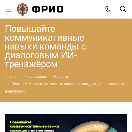
Повышайте
коммуникативные
навыки команды с
диалоговым ИИ-
тренажёром
Главная
Информация
Новости
Повышайте коммуникативные навыки команды с диалоговым ИИ-
тренажёром