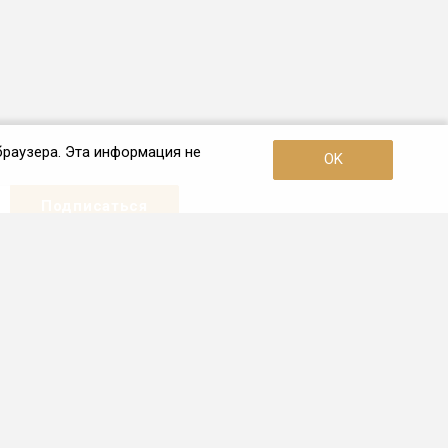
браузера. Эта информация не
OK
Наши контакты
+7 (921) 910-42-42
Пн. – Пт.: с 10:00 до 19:00
Санкт-Петербург
info.spb@frio.ru