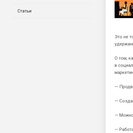
Статьи
Это не т
удержан
О том, к
в социал
маркети
— Продви
— Созда
— Можно 
— Работа