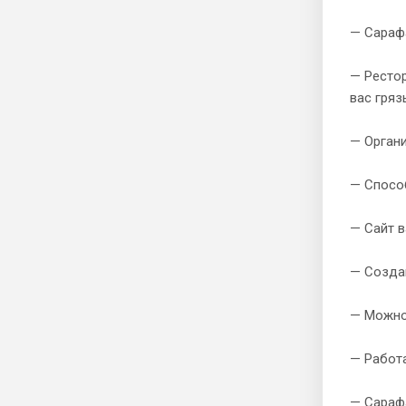
— Сарафа
— Рестор
вас гряз
— Органи
— Способ
— Сайт в
— Созда
— Можно 
— Работа
— Сарафа