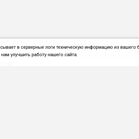
аписывает в серверные логи техническую информацию из вашего 
нам улучшить работу нашего сайта.
Вступить во ФРиО
Каталог поставщиков
Услуги и сервисы для
HoReCa
Реклама и маркетинг
Образование в сфере
HoReCa