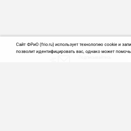
Сайт ФРиО (frio.ru) использует технологию cookie и з
позволит идентифицировать вас, однако может помочь 
Подписывайтесь
на новости и акции:
О нас
Проекты
О Федерации
Союз управляющих
ресторанами
Цели и задачи ФРиО
Союз специалистов служб
Обращение президента
хаускипинга
ФРиО
СПК в сфере
Структура федерации
гостеприимства