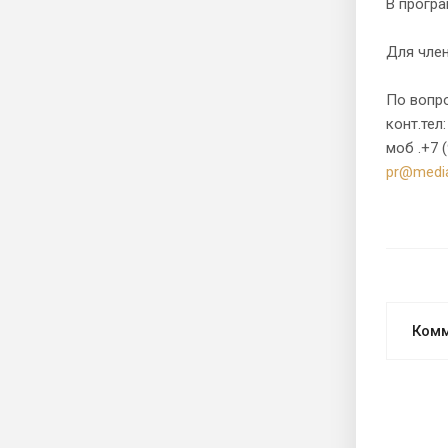
В прогр
Для чле
По вопро
конт.тел:
моб .+7 
pr@media
Ком