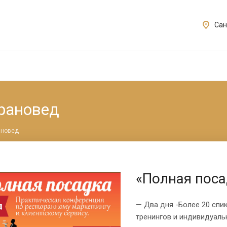
Сан
орановед
ановед
«Полная поса
— Два дня -Более 20 спик
тренингов и индивидуаль