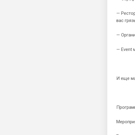
— Рестор
вас гряз
— Органи
— Event 
И еще ма
Програм
Мероприя