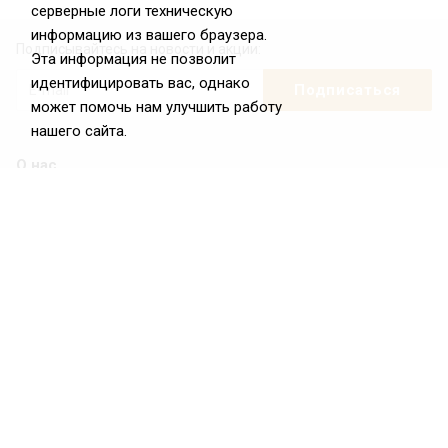
серверные логи техническую
информацию из вашего браузера.
Подписывайтесь на новости и акции:
Эта информация не позволит
идентифицировать вас, однако
может помочь нам улучшить работу
нашего сайта.
О нас
О Федерации
Цели и задачи ФРиО
Обращение президента ФРиО
Структура федерации
Координационный совет ФРиО
Достижения
Законотворческая и экспертная деятельность
Партнёры ФРиО
Реквизиты