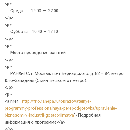
<p>
Среда: 19:00 — 22:00
</p>
<p>
Суббота: 10:40 — 17:10
</p>
<p>
Место проведения занятий:
</p>
<p>
РАНХиГС, г. Москва, пр-т Вернадского, д. 82 – 84, метро
Юго-Западная (5 мин. пешком от метро).
</p>
<p>
<a href="
http://frio.ranepa.ru/obrazovatelnye-
programmy/professionalnaya-perepodgotovka/upravlenie-
biznesom-v-industrii-gostepriimstva
">Подробная
информация о программе</a>
</p>