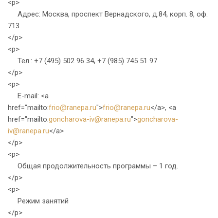
<p>
Адрес: Москва, проспект Вернадского, д.84, корп. 8, оф.
713
</p>
<p>
Тел.: +7 (495) 502 96 34, +7 (985) 745 51 97
</p>
<p>
E-mail: <a
href="mailto:
frio@ranepa.ru
">
frio@ranepa.ru
</a>, <a
href="mailto:
goncharova-iv@ranepa.ru
">
goncharova-
iv@ranepa.ru
</a>
</p>
<p>
Общая продолжительность программы – 1 год.
</p>
<p>
Режим занятий
</p>