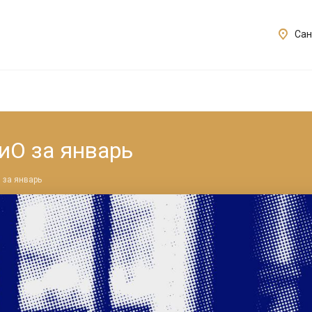
Сан
иО за январь
 за январь