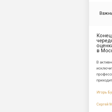
Важны
Конец
черед
оценк
в Мос
В активн
исключит
професси
приходи
Игорь Бу
Сергей М