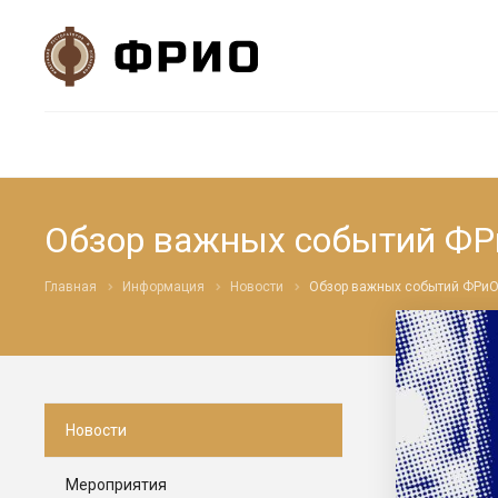
Обзор важных событий ФР
Главная
Информация
Новости
Обзор важных событий ФРиО
Новости
Мероприятия