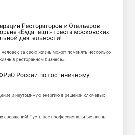
дерации Рестораторов и Отельеров
торане «Будапешт» треста московских
альной деятельности!
то человек за свою жизнь может поменять несколько
жизнь в ресторанном бизнесе».
 ФРиО России по гостиничному
идение и неутомимую энергию в решении ключевых
ых свершений! Пусть все профессиональные планы