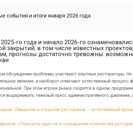
е события и итоги января 2026 года.
 2025-го года и начало 2026-го ознаменовали
ой закрытий, в том числе известных проектов
ам, прогнозы достаточно тревожны: возможна
кве
ом обсуждении проблемы участвуют опытные рестораторы. Не в
ельное явление, а наоборот отмечают естественный процесс ф
ональной. При этом игроки рынка сходятся в одном: предприн
тся выдерживать тяжелый пресс административного давления, 
харов: «Закрытие и открытие ресторанов — естественный проц
иронов: «Пока речь идет не о сокращении количества рестора