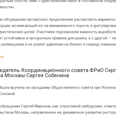
руглый стол по теме «Туристический налог в Российской Феде
вности».
ам обсуждения прозвучало предложение рассмотреть варианты
рции, возникающей из-за минимального порога, и урегулирова
уристических целей. Участники подчеркнули важность выработк
т устойчивые и прозрачные правила для рынка, а с другой — н
размещения и не усилят давление на бизнес в период снижени
ее
едатель Координационного совета ФРиО Серг
ра Москвы Сергея Собянина
 была вручена на заседании Общественного совета при Уполн
Сизовой.
 обращении Сергей Миронов, как отраслевой омбудсмен, отмет
ьством Москвы, направленное на динамичное развитие рестора