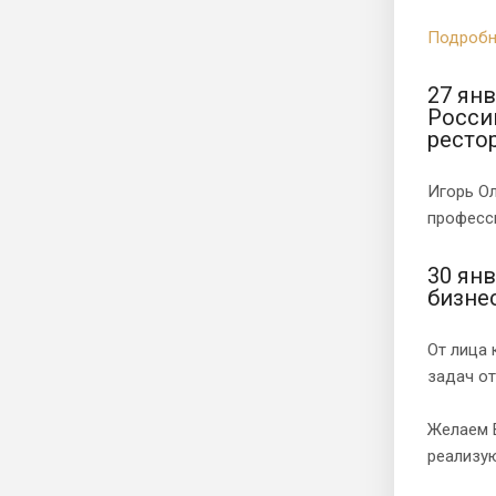
Подробн
27 ян
Росси
ресто
Игорь Ол
професси
30 ян
бизне
От лица 
задач от
Желаем 
реализую