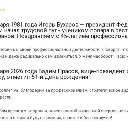
ее
варя 1981 года Игорь Бухаров — президент Фе
и начал трудовой путь учеником повара в рес
ранов. Поздравляем с 45-летием профессион
егович, о своей профессиональной деятельности: «Говорят, ч
й и даже радикально сам измениться. У меня наоборот – всю 
варя 2026 года Вадим Прасов, вице-президент
су, отметил 51-й День рождения!
коллег мы благодарим за профессионализм, стратегическое в
расли.
Вам крепкого здоровья, неиссякаемой жизненной энергии, нов
тся, а в жизни будут гармония, счастье и благополучие!