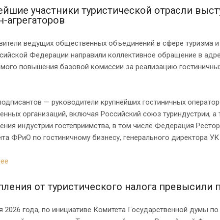
ейшие участники туристической отрасли выс
н-агрегаторов
вители ведущих общественных объединений в сфере туризма и 
сийской Федерации направили коллективное обращение в адре
мого повышения базовой комиссии за реализацию гостиничных 
подписантов — руководители крупнейших гостиничных операто
енных организаций, включая Российский союз туриндустрии, а
ния индустрии гостеприимства, в том числе Федерация Рестор
нта ФРиО по гостиничному бизнесу, генерального директора У
ее
пления от туристического налога превысили 
я 2026 года, по инициативе Комитета Государственной думы по