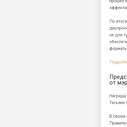
прошел к
эффекти
По итог
диспропо
не для т
обеспеча
форматы 
Подробн
Предс
от мэ
Награда
Татьяне 
В своем
Правител