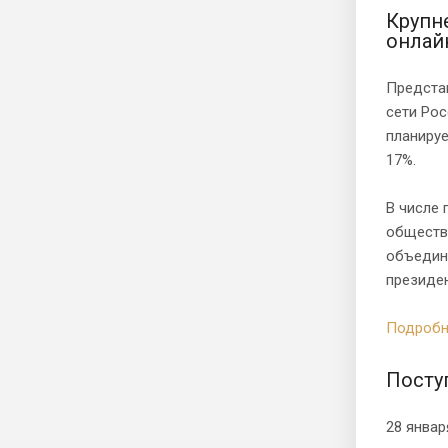
Крупн
онлай
Предста
сети Рос
планируе
17%.
В числе 
обществ
объедине
президе
Подробн
Посту
28 январ