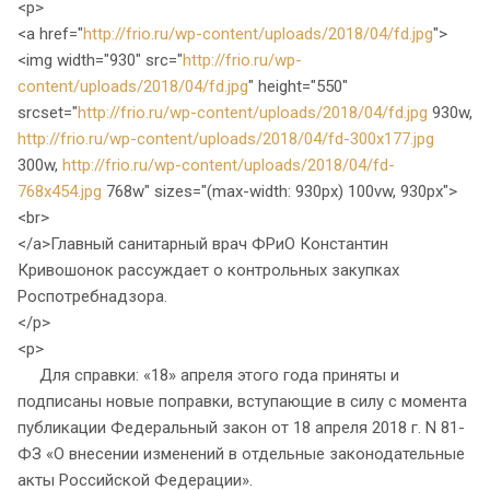
<p>
<a href="
http://frio.ru/wp-content/uploads/2018/04/fd.jpg
">
<img width="930" src="
http://frio.ru/wp-
content/uploads/2018/04/fd.jpg
" height="550"
srcset="
http://frio.ru/wp-content/uploads/2018/04/fd.jpg
930w,
http://frio.ru/wp-content/uploads/2018/04/fd-300x177.jpg
300w,
http://frio.ru/wp-content/uploads/2018/04/fd-
768x454.jpg
768w" sizes="(max-width: 930px) 100vw, 930px">
<br>
</a>Главный санитарный врач ФРиО Константин
Кривошонок рассуждает о контрольных закупках
Роспотребнадзора.
</p>
<p>
Для справки: «18» апреля этого года приняты и
подписаны новые поправки, вступающие в силу с момента
публикации Федеральный закон от 18 апреля 2018 г. N 81-
ФЗ «О внесении изменений в отдельные законодательные
акты Российской Федерации».