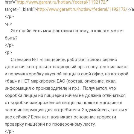
href="
http://www.garant.ru/hotlaw/federal/1192172/
"
target="_blank">
http://www.garant.ru/hotlaw/federal/1192172/
</
</p>
<p>
Этот кейс есть моя фантазия на тему, а как это может
быть?
</p>
<p>
Сценарий №1 «Пиццерия», работает «свой» сервис
доставки: контрольно-надзорный орган осуществил заказ
и получил коробку вкусной пиццы в свой офис, на которой
«бац» и НЕТ маркировки EAC (состав, описание, ккал,
информация о производителе и пр.) . Получается, что
коробка пиццы из пиццерии ничем не должна отличаться
от коробки замороженной пиццы на полке в магазине в
части информации для потребителя. Задумайтесь, так ли у
вас сейчас? Если нет, возникает основание провести
проверку пиццерии по проверочному листу.
</p>