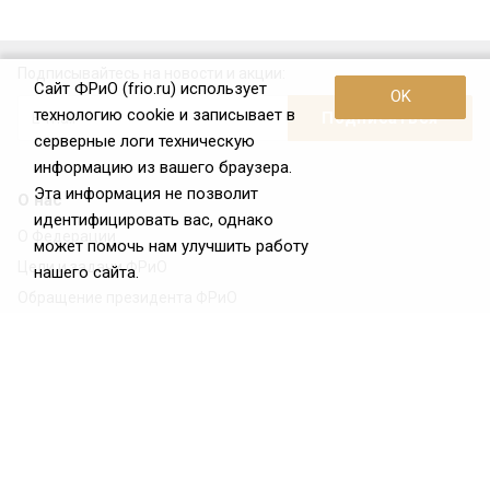
Подписывайтесь на новости и акции:
Сайт ФРиО (frio.ru) использует
OK
технологию cookie и записывает в
серверные логи техническую
информацию из вашего браузера.
Эта информация не позволит
О нас
идентифицировать вас, однако
О Федерации
может помочь нам улучшить работу
Цели и задачи ФРиО
нашего сайта.
Обращение президента ФРиО
Структура федерации
Координационный совет ФРиО
Достижения
Законотворческая и экспертная деятельность
Партнёры ФРиО
Реквизиты