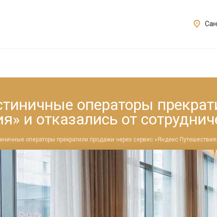
Сан
стиничные операторы прекрат
я» и отказались от сотруднич
иничные операторы прекратили продажи через сервис «Яндекс Путешествия»