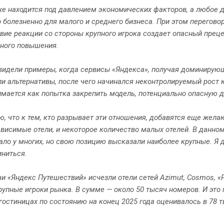
е находится под давлением экономических факторов, а любое 
 болезненно для малого и среднего бизнеса. При этом переговор
твие реакции со стороны крупного игрока создает опасный пре
чного повышения.
идели примеры, когда сервисы «Яндекса», получая доминирующ
и альтернативы, после чего начинался неконтролируемый рост
мается как попытка закрепить модель, потенциально опасную д
ю, что к тем, кто разрывает эти отношения, добавятся еще желаю
ависимые отели, и некоторое количество малых отелей. В данно
ало у многих, но свою позицию высказали наиболее крупные. Я д
ниться.
и «Яндекс Путешествий» исчезли отели сетей Azimut, Cosmos, «Р
рупные игроки рынка. В сумме — около 50 тысяч номеров. И это
гостиницах по состоянию на конец 2025 года оценивалось в 78 т