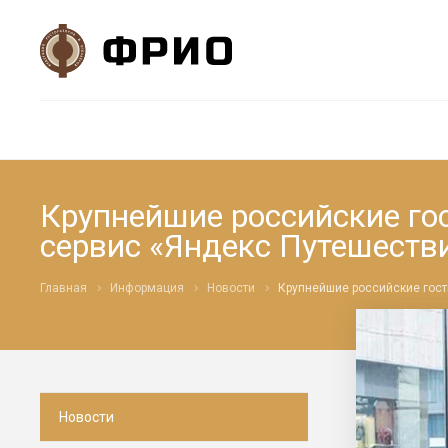
Крупнейшие российские го
сервис «Яндекс Путешестви
Главная
Информация
Новости
Крупнейшие российские гост
Новости