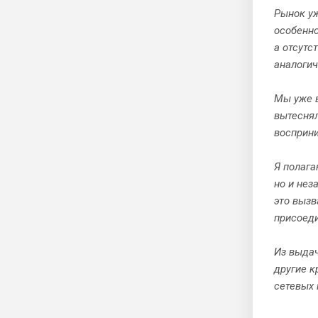
Рынок уж
особенно
а отсутс
аналоги
Мы уже в
вытеснял
восприни
Я полага
но и нез
это вызв
присоеди
Из выдач
другие к
сетевых 