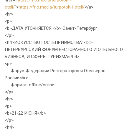
href="
https://frio.media/turpotok-i-
oteli/
">
https://frio.media/turpotok-i-oteli/
</a>
<hr>
<p>
<b>ДАТА УТОЧНЯЕТСЯ,</b> Санкт-Петербург
</p>
<h4>ИСКУССТВО ГОСТЕПРИИМСТВА: <br>
ПЕТЕРБУРГСКИЙ ФОРУМ РЕСТОРАННОГО И ОТЕЛЬНОГО
БИЗНЕСА, И СФЕРЫ ТУРИЗМА</h4>
<p>
Форум Федерации Рестораторов и Отельеров
России<br>
Формат: offline/online
</p>
<hr>
<p>
<b>21-22 ИЮНЯ</b>
</p>
<h4>