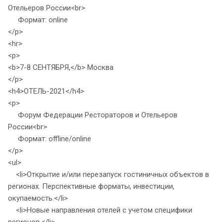
Отельеров России<br>
Формат: online
</p>
<hr>
<p>
<b>7-8 СЕНТЯБРЯ,</b> Москва
</p>
<h4>ОТЕЛЬ-2021</h4>
<p>
Форум Федерации Рестораторов и Отельеров
России<br>
Формат: offline/online
</p>
<ul>
<li>Открытие и/или перезапуск гостиничных объектов в
регионах. Перспективные форматы, инвестиции,
окупаемость.</li>
<li>Новые направления отелей с учетом специфики