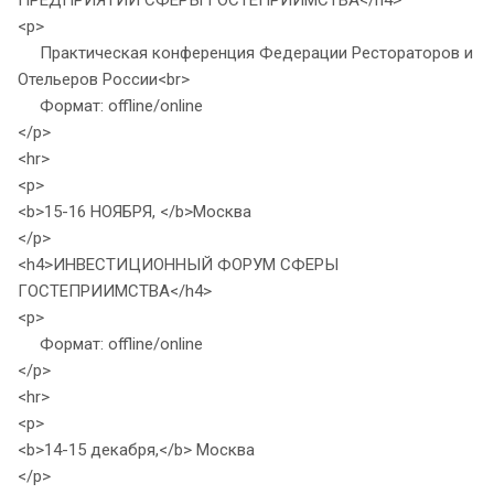
ПРЕДПРИЯТИЙ СФЕРЫ ГОСТЕПРИИМСТВА</h4>
<p>
Практическая конференция Федерации Рестораторов и
Отельеров России<br>
Формат: offline/online
</p>
<hr>
<p>
<b>15-16 НОЯБРЯ, </b>Москва
</p>
<h4>ИНВЕСТИЦИОННЫЙ ФОРУМ СФЕРЫ
ГОСТЕПРИИМСТВА</h4>
<p>
Формат: offline/online
</p>
<hr>
<p>
<b>14-15 декабря,</b> Москва
</p>