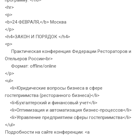
программу: </h6>
<hr>
<p>
<b>24 ФЕВРАЛЯ,</b> Москва
</p>
<h4>ЗАКОН И ПОРЯДОК </h4>
<p>
Практическая конференция Федерации Рестораторов и
Отельеров России<br>
Формат: offline/online
</p>
<ul>
<li>Юридические вопросы бизнеса в сфере
гостеприимства (ресторанного бизнеса)</li>
<li>Бухгалтерский и финансовый учет</li>
<li>Оптимизация и автоматизация бизнес-процессов</li>
<li>Управление предприятием сферы гостеприимства</li>
</ul>
Подробности на сайте конференции: <a