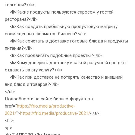
торговли?</li>
<li>Какие продукты пользуются спросом у гостей
ресторана?</li>
<li>Как создать прибыльную продуктовую матрицу
совмещенных форматов бизнеса?</li>
<li>Как сочетать в доставке готовые блюда и продукты
питания?</li>
<li>Как продвигать подобные проекты?</li>
<li>Кому доверить доставку и какой разумный процент
отдавать за эту услугу?</li>
<li>Как при доставке не потерять качество и внешний
вид блюд и товаров?</li>
</ul>
Подробности на сайте бизнес-форума: <a
href="
https://frio.media/productive-
2021/
">
https://frio.media/productive-2021/
</a>
<hr>
<p>