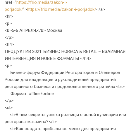
href="
https://frio.media/zakon-i-
porjadok/
">
https://frio.media/zakon-i-porjadok/
</a>
<hr>
<p>
<b>5-6 АПРЕЛЯ,</b> Москва
</p>
<h4>
ПРОДУКТИВ 2021: БИЗНЕС HORECA & RETAIL – ВЗАИМНАЯ
ИНТЕРВЕНЦИЯ И НОВЫЕ ФОРМАТЫ </h4>
<p>
Бизнес-форум Федерации Рестораторов и Отельеров
России для владельцев и руководителей предприятий
ресторанного бизнеса и продовольственного ритейла.<br>
Формат: offline/online
</p>
<ul>
<li>В чем секреты успеха розницы с зоной кулинарии или
ресторана-магазина?</li>
<li>Как создать прибыльное меню для предприятия