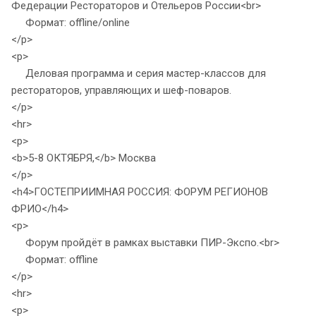
Федерации Рестораторов и Отельеров России<br>
Формат: offline/online
</p>
<p>
Деловая программа и серия мастер-классов для
рестораторов, управляющих и шеф-поваров.
</p>
<hr>
<p>
<b>5-8 ОКТЯБРЯ,</b> Москва
</p>
<h4>ГОСТЕПРИИМНАЯ РОССИЯ: ФОРУМ РЕГИОНОВ
ФРИО</h4>
<p>
Форум пройдёт в рамках выставки ПИР-Экспо.<br>
Формат: offline
</p>
<hr>
<p>