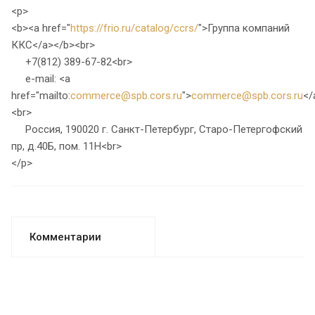
<p>
<b><a href="
https://frio.ru/catalog/ccrs/
">Группа компаний
ККС</a></b><br>
+7(812) 389-67-82<br>
e-mail: <a
href="mailto:
commerce@spb.cors.ru
">
commerce@spb.cors.ru
</
<br>
Россия, 190020 г. Санкт-Петербург, Старо-Петергофский
пр, д.40Б, пом. 11Н<br>
</p>
Комментарии