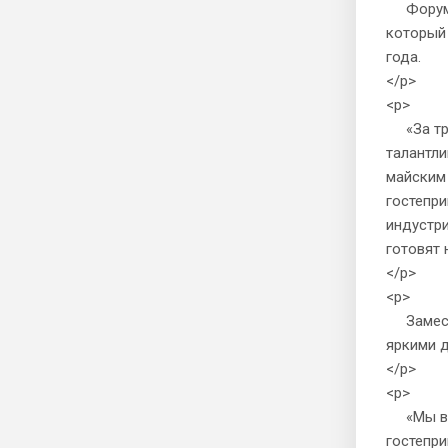
Форум г
который
года.
</p>
<p>
«За три
талантли
майским 
гостепр
индустри
готовят 
</p>
<p>
Замести
яркими 
</p>
<p>
«Мы в П
гостепри