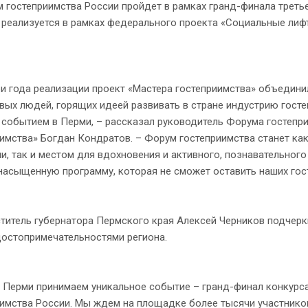
остеприимства России пройдет в рамках гранд-финала третьег
 реализуется в рамках федерального проекта «Социальные лиф
 года реализации проект «Мастера гостеприимства» объединил
вых людей, горящих идеей развивать в стране индустрию гост
событием в Перми, – рассказал руководитель Форума гостепри
иимства» Богдан Кондратов. – Форум гостеприимства станет к
и, так и местом для вдохновения и активного, познавательног
насыщенную программу, которая не сможет оставить наших гос
тель губернатора Пермского края Алексей Черников подчеркн
достопримечательностями региона.
ерми принимаем уникальное событие – гранд-финал конкурса 
имства России. Мы ждем на площадке более тысячи участников