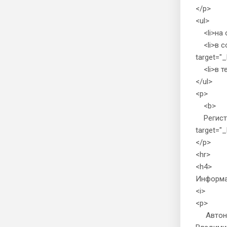
</p>
<ul>
<li>на о
<li>в со
target="_
<li>в те
</ul>
<p>
<b>
Регистра
target="_
</p>
<hr>
<h4>
Информа
<i>
<p>
Автоном