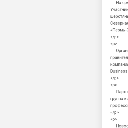
На ярма
Участник
шерстяны
Северная
«Пермь-3
</p>
<p>
Организ
правител
компания
Business
</p>
<p>
Партнер
группа к
професси
</p>
<p>
Новости