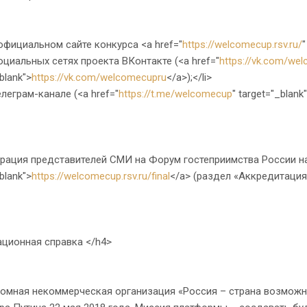
фициальном сайте конкурса <a href="
https://welcomecup.rsv.ru/
"
циальных сетях проекта ВКонтакте (<a href="
https://vk.com/we
blank">
https://vk.com/welcomecupru
</a>);</li>
леграм-канале (<a href="
https://t.me/welcomecup
" target="_blank
ция представителей СМИ на Форум гостеприимства России на 
blank">
https://welcomecup.rsv.ru/final
</a> (раздел «Аккредитация
ционная справка </h4>
ная некоммерческая организация «Россия – страна возможно