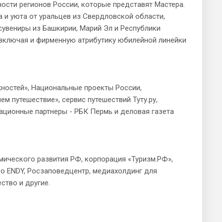
сти регионов России, которые представят Мастера.
 и уюта от уральцев из Свердловской области,
увениры из Башкирии, Марий Эл и Республики
 включая и фирменную атрибутику юбилейной линейки
остей», Национальные проекты России,
м путешествие», сервис путешествий Туту.ру,
ационные партнеры - РБК Пермь и деловая газета
ического развития РФ, корпорация «Туризм.РФ»,
во ENDY, Росзаповедцентр, медиахолдинг для
ство и другие.