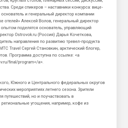
в, круглых столов, пленарных сессий, дискуссий,
ства. Среди спикеров – наставники конкурса: вице-
 основатель и генеральный директор компании
же отелей» Алексей Волов, генеральный директор
е опытом поделятся основатель, управляющий
ектор Ostrovok.ru (Россия) Дарья Кочеткова,
одитель направления по развитию тревел-продукта
С Travel Сергей Становкин, арктический блогер,
тов. Программа доступна по ссылке: <a
v.ru/final/program</a>.
кого, Южного и Центрального федеральных округов
ических мероприятиях летнего сезона. Зрители
я путешествий, но и поучаствовать в
 региональные угощения, например, кофе из