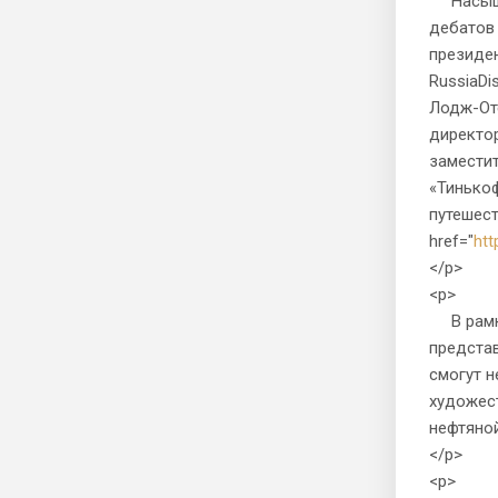
Насыщен
дебатов 
президе
RussiaDi
Лодж-От
директор
заместит
«Тинькоф
путешест
href="
htt
</p>
<p>
В рамка
представ
смогут н
художест
нефтяно
</p>
<p>