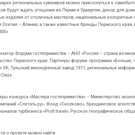
рке региональных сувениров можно прикоснуться к самобытно
ов будут ждать угощения из Перми и Удмуртии, декор для дома
е изделия от столичных мастеров, национальные колоритные с
 Осетия – Алания, а также известные бренды Пермского края,
00».
атор Форума гостеприимства – АНО «Россия – страна возможн
ьство Пермского края. Партнеры форума: программа «Больше, че
 VK, Тульский винокуренный завод 1911, региональные информ
 Class.
ы конкурса «Мастера гостеприимства» – Министерство эконом
омпаний «Слетать.ру», Фонд «Сколково», брендинговое агентст
оналов турбизнеса «Profi.travel», Русское географическое обще
 о проекте можно найти: