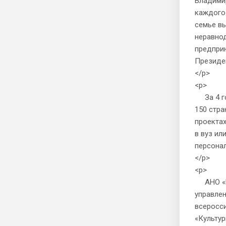
Владими
каждого.
семье вы
неравно
предпри
Президе
</p>
<p>
За 4 год
150 стра
проектах
в вуз ил
персонал
</p>
<p>
АНО «Ро
управлен
всеросси
«Культур