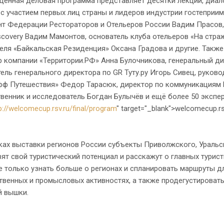
ная деловая программа представляет десятки лекций, диалого
с участием первых лиц страны и лидеров индустрии гостеприим
нт Федерации Рестораторов и Отельеров России Вадим Прасов,
scovery Вадим Мамонтов, основатель клуба отельеров «На стра
еля «Байкальская Резиденция» Оксана Градова и другие. Такж
 компании «Территории.РФ» Анна Булочникова, генеральный дир
ель генерального директора по GR Туту.ру Игорь Сивец, руков
ф Путешествия» Федор Тарасюк, директор по коммуникациям МТ
венник и исследователь Богдан Булычёв и ещё более 50 экспер
p://welcomecup.rsv.ru/final/program
" target="_blank">welcomecup.rs
х выставки регионов России субъекты Приволжского, Уральс
ят свой туристический потенциал и расскажут о главных турист
е только узнать больше о регионах и спланировать маршруты дл
венных и промысловых активностях, а также продегустировать
й вышки.