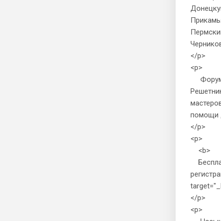
Донецку
Прикамья
Пермский
Чернико
</p>
<p>
Форум пр
Решетник
мастеров
помощи 
</p>
<p>
<b>
Бесплат
регистра
target="_
</p>
<p>