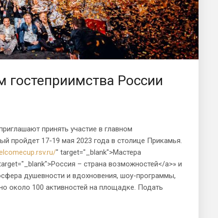
м гостеприимства России
приглашают принять участие в главном
ый пройдет 17-19 мая 2023 года в столице Прикамья.
welcomecup.rsv.ru/
" target="_blank">Мастера
 target="_blank">Россия – страна возможностей</a>» и
осфера душевности и вдохновения, шоу-программы,
ено около 100 активностей на площадке. Подать