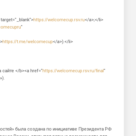
 target="_blank">
https://welcomecup.rsv.ru
</a>;</li>
lcomecupru
"
">
https://t.me/welcomecup
</a>).</li>
сайте </b><a href="
https://welcomecup.rsv.ru/final
"
»).
стей» была создана по инициативе Президента РФ