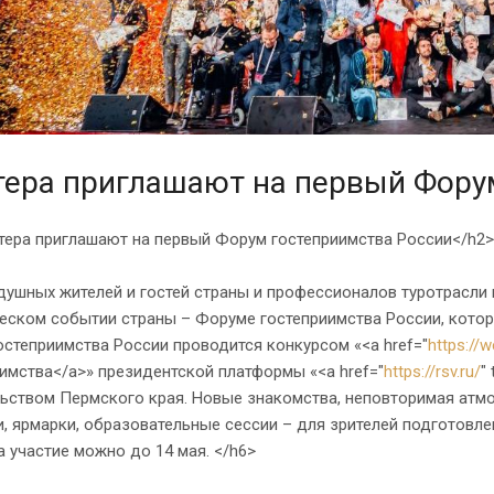
ера приглашают на первый Фору
тера приглашают на первый Форум гостеприимства России</h2>
ушных жителей и гостей страны и профессионалов туротрасли 
еском событии страны – Форуме гостеприимства России, котор
степриимства России проводится конкурсом «<a href="
https://
имства</a>» президентской платформы «<a href="
https://rsv.ru/
"
льством Пермского края. Новые знакомства, неповторимая атм
, ярмарки, образовательные сессии – для зрителей подготовл
а участие можно до 14 мая. </h6>