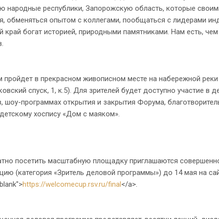
ю народные республики, Запорожскую область, которые своими
, обменяться опытом с коллегами, пообщаться с лидерами инд
 край богат историей, природными памятниками. Нам есть, чем 
в.
ойдет в прекрасном живописном месте на набережной реки Кам
овский спуск, 1, к.5). Для зрителей будет доступно участие в 
, шоу-программах открытия и закрытия Форума, благотворител
детскому хоспису «Дом с маяком».
но посетить масштабную площадку приглашаются совершеннол
цию (категория «Зритель деловой программы») до 14 мая на сай
blank">
https://welcomecup.rsv.ru/final
</a>.