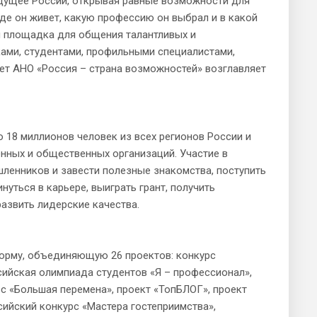
удущее России, открывая равные возможности для
де он живет, какую профессию он выбрал и в какой
я площадка для общения талантливых и
ами, студентами, профильными специалистами,
ет АНО «Россия – страна возможностей» возглавляет
18 миллионов человек из всех регионов России и
венных и общественных организаций. Участие в
ленников и завести полезные знакомства, поступить
нуться в карьере, выиграть грант, получить
азвить лидерские качества.
рму, объединяющую 26 проектов: конкурс
сийская олимпиада студентов «Я – профессионал»,
с «Большая перемена», проект «ТопБЛОГ», проект
сийский конкурс «Мастера гостеприимства»,