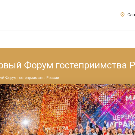
Сан
рвый Форум гостеприимства 
ый Форум гостеприимства России