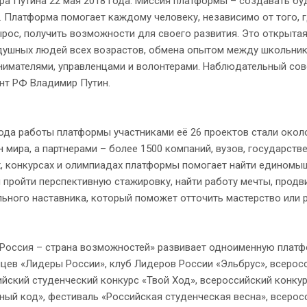
ра Путина 22 мая 2018 года. Миссия платформы – создавать б
 Платформа помогает каждому человеку, независимо от того, г
рос, получить возможности для своего развития. Это открыта
душных людей всех возрастов, обмена опытом между школьник
нимателями, управленцами и волонтерами. Наблюдательный сов
нт РФ Владимир Путин.
а работы платформы участниками её 26 проектов стали около 
н мира, а партнерами – более 1500 компаний, вузов, государст
, конкурсах и олимпиадах платформы помогает найти единомыш
и пройти перспективную стажировку, найти работу мечты, продви
ьного наставника, который поможет отточить мастерство или р
ссия – страна возможностей» развивает одноименную платфо
цев «Лидеры России», клуб Лидеров России «Эльбрус», всерос
йский студенческий конкурс «Твой Ход», всероссийский конкур
ный код», фестиваль «Российская студенческая весна», всерос