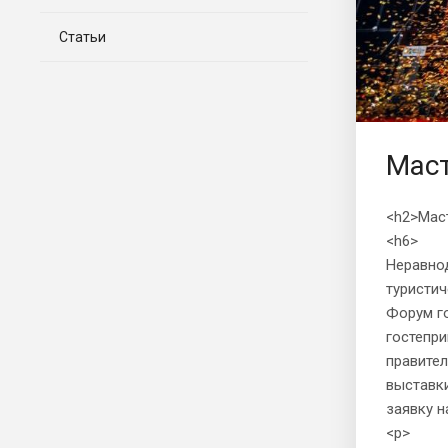
Статьи
Маст
<h2>Мас
<h6>
Неравнод
туристич
Форум го
гостепри
правите
выставки
заявку н
<p>