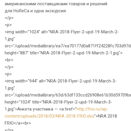
американскими поставщиками товаров и решений
для HoReCa и одна экскурсия.
</p>
<p>
<img width="1024" alt="NRA-2018-Flyer-2-upd-19-March-2-
1.jpg"
src="/upload/medialibrary/ea7/ea70177d0a871ff24228fc703d97da
height="887" title="NRA-2018-Flyer-2-upd-19-March-2-1.jpg">
<br>
</p>
<p>
<img width="944" alt="NRA-2018-Flyer-2-upd-19-March-3-
1.jpg"
src="/upload/medialibrary/63d/63df133ccd26908e61b30d59709be
height="1024" title="NRA-2018-Flyer-2-upd-19-March-3-
1.jpg">Анкета участника — <a href="
http://frio.ru/wp-
content/uploads/2018/03/NRA-2018-FRIO.xlsx
">NRA 2018
FRIO</a><br>
</p>