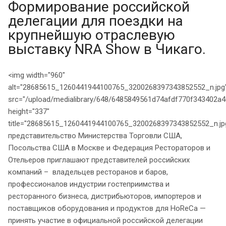
Формирование российской
делегации для поездки на
крупнейшую отраслевую
выставку NRA Show в Чикаго.
<img width="960"
alt="28685615_1260441944100765_3200268397343852552_n.jpg
src="/upload/medialibrary/648/6485849561d74afdf770f343402a4d
height="337"
title="28685615_1260441944100765_3200268397343852552_n.j
представительство Министерства Торговли США,
Посольства США в Москве и Федерация Рестораторов и
Отельеров приглашают представителей российских
компаний – владельцев ресторанов и баров,
профессионалов индустрии гостеприимства и
ресторанного бизнеса, дистрибьюторов, импортеров и
поставщиков оборудования и продуктов для HoReCa —
принять участие в официальной российской делегации