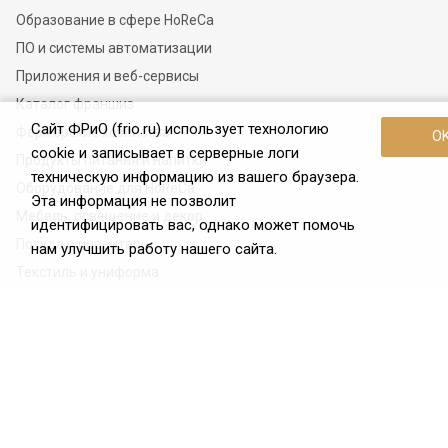
Образование в сфере HoReCa
ПО и системы автоматизации
Приложения и веб-сервисы
Каталог франшиз
Сайт ФРиО (frio.ru) использует технологию
Фермерские хозяйства
O
cookie и записывает в серверные логи
Продукты питания и напитки
техническую информацию из вашего браузера.
Оборудование для HoReCa
Эта информация не позволит
Мебель, освещение и декор
идентифицировать вас, однако может помочь
Посуда и инвентарь
нам улучшить работу нашего сайта.
Текстиль и униформа
Химия для HoReCa
Наши контакты
+7 (921) 910-42-42
Пн. – Пт.: с 10:00 до 19:00