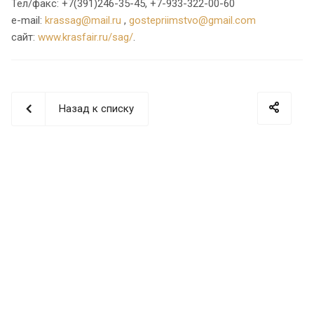
Тел/факс: +7(391)246-35-45, +7-933-322-00-60
e-mail:
krassag@mail.ru
,
gostepriimstvo@gmail.com
сайт:
www.krasfair.ru/sag/
.
Назад к списку