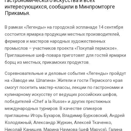
гастрономического искусства и всех
интересующихся, сообщили в Минпромторге
Прикамья.
В рамках «Легенды» на городской эспланаде 14 сентября
состоится ярмарка продукции местных производителей,
фермеров и мастеров народных художественных
промыслов – участников проекта «Покупай пермское».
Приглашенные шеф-повара приготовят для гостей ярмарки
борщ из местных, прикамских продуктов.
Соревновательные и деловые события «Легенды» пройдут
на «Заводе им. Шпагина». Жители и гости Пермского края
смогут посетить мастер-классы, лекции по гастрономии и
кулинарному искусству от ведущих российских шефов,
победителей «Chef a la Russe» и других престижных
международных турниров. В качестве спикеров
приглашены Игорь Бухаров, Владимир Бурковский, Андрей
Колодяжный, Александр Журкин, Алексей Ткаченко,
Николай Канищев, Марина Наумова (шеф Маруся), Галина