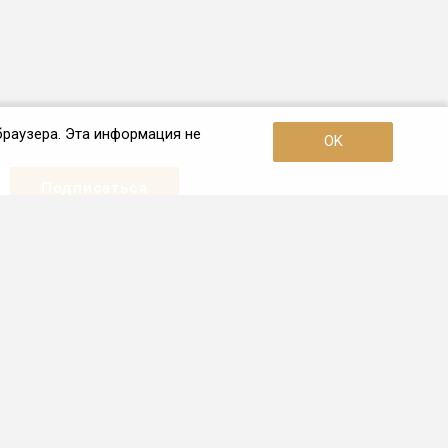
браузера. Эта информация не
OK
Наши контакты
+7 (921) 910-42-42
Пн. – Пт.: с 10:00 до 19:00
Санкт-Петербург
info.spb@frio.ru