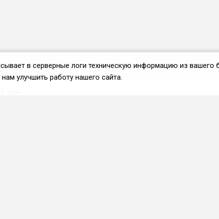
аписывает в серверные логи техническую информацию из вашего 
нам улучшить работу нашего сайта.
Вступить во ФРиО
Каталог поставщиков
Услуги и сервисы для
HoReCa
Реклама и маркетинг
Образование в сфере
HoReCa
ПО и системы