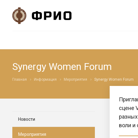
Synergy Women Forum
Главная
Информация
Мероприятия
Synergy Women Forum
Пригла
сцене 
разных 
Новости
воли и
Мероприятия