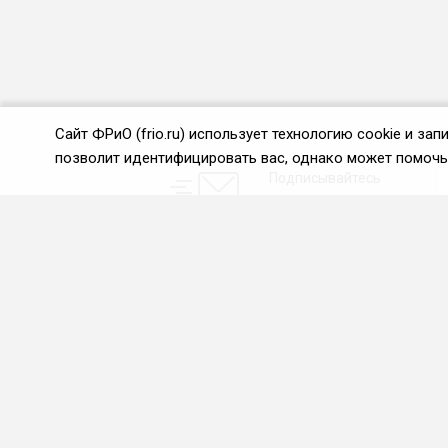
Сайт ФРиО (frio.ru) использует технологию cookie и з
позволит идентифицировать вас, однако может помочь 
Подписывайтесь
на новости и акции:
О нас
Проекты
О Федерации
Союз управляющих
ресторанами
Цели и задачи ФРиО
Союз специалистов служб
Обращение президента
хаускипинга
ФРиО
СПК в сфере
Структура федерации
гостеприимства
Координационный совет