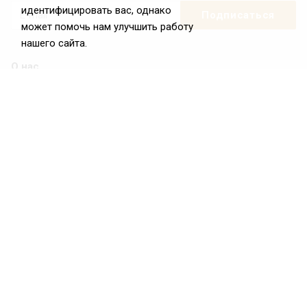
идентифицировать вас, однако
может помочь нам улучшить работу
нашего сайта.
О нас
О Федерации
Цели и задачи ФРиО
Обращение президента ФРиО
Структура федерации
Координационный совет ФРиО
Достижения
Законотворческая и экспертная деятельность
Партнёры ФРиО
Реквизиты
Проекты
Союз управляющих ресторанами