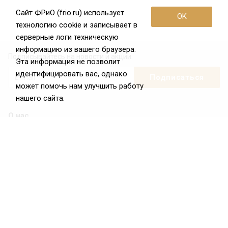
Сайт ФРиО (frio.ru) использует
OK
технологию cookie и записывает в
серверные логи техническую
информацию из вашего браузера.
Подписывайтесь на новости и акции:
Эта информация не позволит
идентифицировать вас, однако
может помочь нам улучшить работу
нашего сайта.
О нас
О Федерации
Цели и задачи ФРиО
Обращение президента ФРиО
Структура федерации
Координационный совет ФРиО
Достижения
Законотворческая и экспертная деятельность