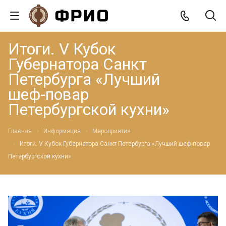
Итоги. V Кубок
Губернатора Санкт
Петербурга «Лучший
шеф-повар
Петербургской кухни»
Главная
Информация
Мероприятия
Итоги. V Кубок Губернатора Санкт Петербурга «Лучший шеф-повар
Петербургской кухни»