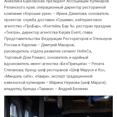
Анжелика Бурковская; президент Ассоциации Кулинаров
Рязанского края, операционный директор ресторанной
компании «Хорошие руки» – Ирина Данилова; основатель
проектов: служба доставки «Сушими», кейтеринговое
агентство «ПроБар», «Коктейль Бар ¾», ресторан праздник
«Театра», директор агентства Karjala Event, глава
Представительства Федерации Рестораторов и Отельеров
России в Карелии – Дмитрий Макаров;
руководитель отдела развития сегмент HoReCa,
Торговый Дом Ромакс, основатель и идейный
вдохновитель ивент-агенства «БезПринципа» – Рената
Степанова; бренд-шеф ресторанов «Шеф Маруся и Ко»,
«Миндаль cafe», «Наири», эксперт традиционной
кавказской кулинарии – Марина Наумова (шеф Маруся);
владелец бренда «Тамаки» – Андрей Белянин.