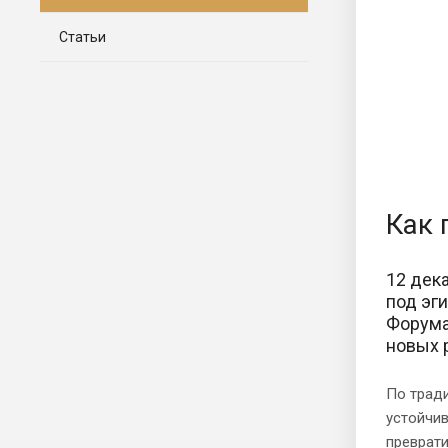
Статьи
Как 
12 дек
под эг
Форума
новых 
По тради
устойчи
преврати