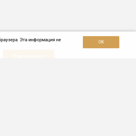
браузера. Эта информация не
OK
Наши контакты
+7 (921) 910-42-42
Пн. – Пт.: с 10:00 до 19:00
Санкт-Петербург
info.spb@frio.ru