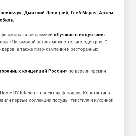
Васильчук, Дмитрий Левицкий, Глеб Марач, Артем
Бобков
.
рофессиональной премией
«Лучшие в индустрии»
.
славы «Пальмовой ветви» можно только один раз. С
деров, а также пиар-кампаний и ресторанных
торанных концепций России»
по версии премии
 Home BY Kitchen – проект шеф-повара Константина
авили первые коллекции посуды, текстиля и кухонной