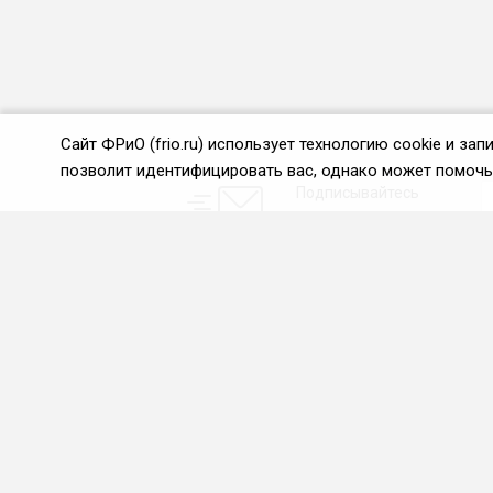
Сайт ФРиО (frio.ru) использует технологию cookie и з
позволит идентифицировать вас, однако может помочь 
Подписывайтесь
на новости и акции:
О нас
Проекты
О Федерации
Союз управляющих
ресторанами
Цели и задачи ФРиО
Союз специалистов служб
Обращение президента
хаускипинга
ФРиО
СПК в сфере
Структура федерации
гостеприимства
Координационный совет