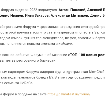
у Форума лидеров 2022 поднимутся:
Антон Пинский, Алексей 
Денис Иванов, Илья Захаров, Александр Митраков, Денис 
ней программе Форума – церемония награждения ежегодной п
ость этой премии в том, что стать лауреатом и попасть в Зал 
одом список лучших топ-менеджеров, шефов, сомелье и бартен
ов, пополняется новыми именами и кейсами.
о важное событие Форума – объявление
«ТОП-100 новых рес
ая ветвь ресторанного бизнеса».
ным партнером Форума лидеров фуд-индустрии стал Ivlev Chef
 команды технологов бренда BY. В этом году создатели предст
ля сегмента HoReCa.
на Форум в продаже на сайте
https://palmafest.ru/forum/