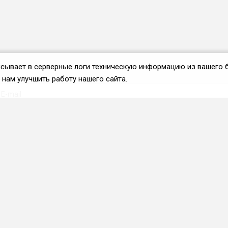
аписывает в серверные логи техническую информацию из вашего 
нам улучшить работу нашего сайта.
Вступить во ФРиО
Каталог поставщиков
Услуги и сервисы для
HoReCa
Реклама и маркетинг
Образование в сфере
HoReCa
ПО и системы