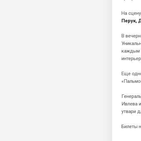
На сцен
Перук, 
В вечер
Уникальн
каждым г
интерьер
Еще одн
«Пальмов
Генераль
Ивлева и
утвари д
Билеты 