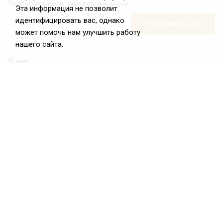
Подписывайтесь на новости и акции:
Эта информация не позволит
идентифицировать вас, однако
может помочь нам улучшить работу
нашего сайта.
О нас
О Федерации
Цели и задачи ФРиО
Обращение президента ФРиО
Структура федерации
Координационный совет ФРиО
Достижения
Законотворческая и экспертная деятельность
Партнёры ФРиО
Реквизиты
Проекты