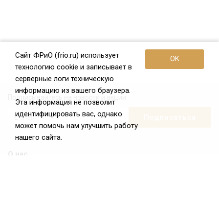
Сайт ФРиО (frio.ru) использует
OK
технологию cookie и записывает в
серверные логи техническую
информацию из вашего браузера.
Подписывайтесь на новости и акции:
Эта информация не позволит
идентифицировать вас, однако
может помочь нам улучшить работу
нашего сайта.
О нас
О Федерации
Цели и задачи ФРиО
Обращение президента ФРиО
Структура федерации