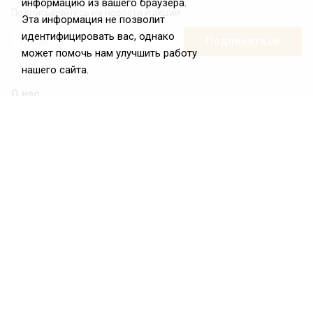
информацию из вашего браузера.
Подписывайтесь на новости и акции:
Эта информация не позволит
идентифицировать вас, однако
может помочь нам улучшить работу
нашего сайта.
О нас
О Федерации
Цели и задачи ФРиО
Обращение президента ФРиО
Структура федерации
Координационный совет ФРиО
Достижения
Законотворческая и экспертная деятельность
Партнёры ФРиО
Реквизиты
Проекты