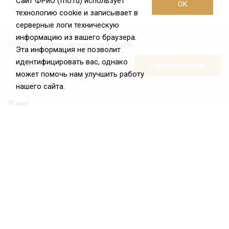
Сайт ФРиО (frio.ru) использует
OK
технологию cookie и записывает в
серверные логи техническую
информацию из вашего браузера.
Подписывайтесь на новости и акции:
Эта информация не позволит
идентифицировать вас, однако
может помочь нам улучшить работу
нашего сайта.
О нас
О Федерации
Цели и задачи ФРиО
Обращение президента ФРиО
Структура федерации
Координационный совет ФРиО
Достижения
Законотворческая и экспертная деятельность
Партнёры ФРиО